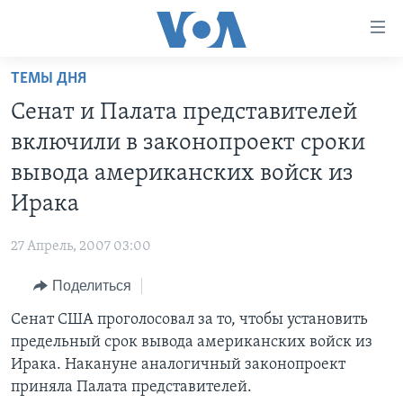
Линки
доступности
Перейти
ТЕМЫ ДНЯ
на
ГЛАВНОЕ
Сенат и Палата представителей
основной
ПРОГРАММЫ
контент
включили в законопроект сроки
ПРОЕКТЫ
Перейти
АМЕРИКА
вывода американских войск из
к
ЭКСПЕРТИЗА
НОВОСТИ ЗА МИНУТУ
УЧИМ АНГЛИЙСКИЙ
Ирака
основной
ИНТЕРВЬЮ
ИТОГИ
НАША АМЕРИКАНСКАЯ ИСТОРИЯ
навигации
27 Апрель, 2007 03:00
Перейти
ФАКТЫ ПРОТИВ ФЕЙКОВ
ПОЧЕМУ ЭТО ВАЖНО?
А КАК В АМЕРИКЕ?
в
Поделиться
ЗА СВОБОДУ ПРЕССЫ
ДИСКУССИЯ VOA
АРТЕФАКТЫ
поиск
Сенат США проголосовал за то, чтобы установить
УЧИМ АНГЛИЙСКИЙ
ДЕТАЛИ
АМЕРИКАНСКИЕ ГОРОДКИ
предельный срок вывода американских войск из
ВИДЕО
НЬЮ-ЙОРК NEW YORK
ТЕСТЫ
Ирака. Накануне аналогичный законопроект
приняла Палата представителей.
ПОДПИСКА НА НОВОСТИ
АМЕРИКА. БОЛЬШОЕ ПУТЕШЕСТВИЕ