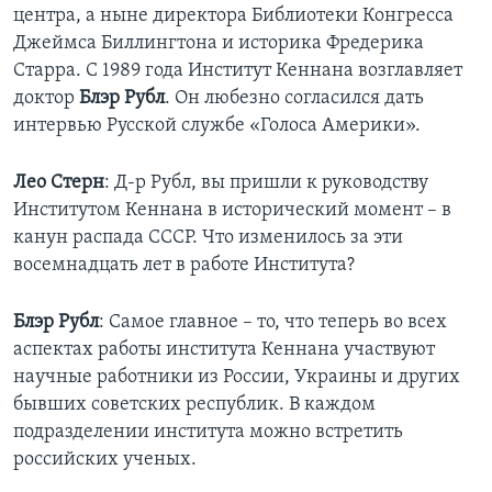
центра, а ныне директора Библиотеки Конгресса
Learning English
Джеймса Биллингтона и историка Фредерика
Старра. С 1989 года Институт Кеннана возглавляет
доктор
Блэр Рубл
. Он любезно согласился дать
СОЦИАЛЬНЫЕ СЕТИ
интервью Русской службе «Голоса Америки».
Лео Стерн
: Д-р Рубл, вы пришли к руководству
Языки
Институтом Кеннана в исторический момент – в
канун распада СССР. Что изменилось за эти
восемнадцать лет в работе Института?
Блэр Рубл
: Самое главное – то, что теперь во всех
аспектах работы института Кеннана участвуют
научные работники из России, Украины и других
бывших советских республик. В каждом
подразделении института можно встретить
российских ученых.