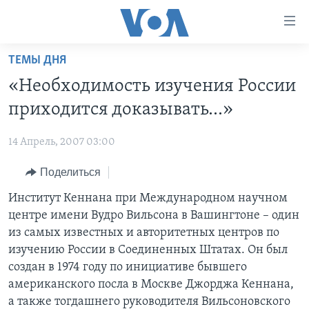
Линки
доступности
Перейти
ТЕМЫ ДНЯ
на
ГЛАВНОЕ
«Необходимость изучения России
основной
ПРОГРАММЫ
контент
приходится доказывать…»
ПРОЕКТЫ
Перейти
АМЕРИКА
к
14 Апрель, 2007 03:00
ЭКСПЕРТИЗА
НОВОСТИ ЗА МИНУТУ
УЧИМ АНГЛИЙСКИЙ
основной
Поделиться
ИНТЕРВЬЮ
ИТОГИ
НАША АМЕРИКАНСКАЯ ИСТОРИЯ
навигации
Перейти
ФАКТЫ ПРОТИВ ФЕЙКОВ
Институт Кеннана при Международном научном
ПОЧЕМУ ЭТО ВАЖНО?
А КАК В АМЕРИКЕ?
в
центре имени Вудро Вильсона в Вашингтоне – один
ЗА СВОБОДУ ПРЕССЫ
ДИСКУССИЯ VOA
АРТЕФАКТЫ
поиск
из самых известных и авторитетных центров по
УЧИМ АНГЛИЙСКИЙ
ДЕТАЛИ
АМЕРИКАНСКИЕ ГОРОДКИ
изучению России в Соединенных Штатах. Он был
создан в 1974 году по инициативе бывшего
ВИДЕО
НЬЮ-ЙОРК NEW YORK
ТЕСТЫ
американского посла в Москве Джорджа Кеннана,
ПОДПИСКА НА НОВОСТИ
АМЕРИКА. БОЛЬШОЕ ПУТЕШЕСТВИЕ
а также тогдашнего руководителя Вильсоновского