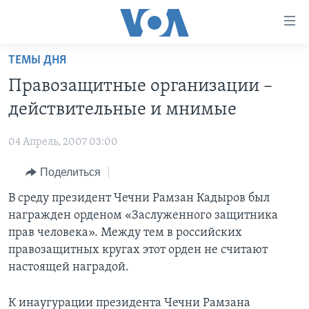
Линки
доступности
Перейти
ТЕМЫ ДНЯ
на
ГЛАВНОЕ
Правозащитные организации –
основной
ПРОГРАММЫ
контент
действительные и мнимые
ПРОЕКТЫ
Перейти
АМЕРИКА
к
04 Апрель, 2007 03:00
ЭКСПЕРТИЗА
НОВОСТИ ЗА МИНУТУ
УЧИМ АНГЛИЙСКИЙ
основной
Поделиться
ИНТЕРВЬЮ
ИТОГИ
НАША АМЕРИКАНСКАЯ ИСТОРИЯ
навигации
Перейти
ФАКТЫ ПРОТИВ ФЕЙКОВ
В среду президент Чечни Рамзан Кадыров был
ПОЧЕМУ ЭТО ВАЖНО?
А КАК В АМЕРИКЕ?
в
награжден орденом «Заслуженного защитника
ЗА СВОБОДУ ПРЕССЫ
ДИСКУССИЯ VOA
АРТЕФАКТЫ
поиск
прав человека». Между тем в российских
УЧИМ АНГЛИЙСКИЙ
ДЕТАЛИ
АМЕРИКАНСКИЕ ГОРОДКИ
правозащитных кругах этот орден не считают
настоящей наградой.
ВИДЕО
НЬЮ-ЙОРК NEW YORK
ТЕСТЫ
ПОДПИСКА НА НОВОСТИ
АМЕРИКА. БОЛЬШОЕ ПУТЕШЕСТВИЕ
К инаугурации президента Чечни Рамзана