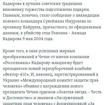
Кадырова в лучших советских традициях
Learning English
виновнику торжества подготовлены подарки.
Главным, конечно, стало сообщение о ликвидации
СОЦИАЛЬНЫЕ СЕТИ
полевого командира Сулеймана Имурзаева по
прозвищу Хайрулла, причастного, по официальным
данным, к убийству отца Рамзана – Ахмада
Кадырова 9 мая 2004 года.
Языки
Кроме того, в знак успешных мирных
преобразований в Чечне от имени компании
«Россельмаш» Кадырову-младшему будет
преподнесен новый зерноуборочный комбайн
«Вектор-410». И, наконец, зарегистрированный в
Украине «Международный комитет защиты прав
человека» объявил о награждении нового
президента Чечни орденом «Золотая звезда – Честь
и Достоинство» и званием «Заслуженный
защитник прав человека» с формулировкой «За