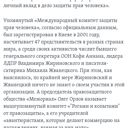
личный вклад в дело защиты прав человека».
Упомянутый «Международный комитет защиты
прав человека», согласно официальным данным,
был зарегистрирован в Киеве в 2001 году,
насчитывает 47 представительств в разных странах
мира, а среди своих активистов числит бывшего
генерального секретаря ООН Кофи Аннана, лидера
ЛДПР Владимира Жириновского и писателя-
сатирика Михаила Жванецкого. При этом, как
выяснилось, по крайней мере Жириновский и
Жванецкий ничего не знают о своем участии в этой
организации. А председатель правозащитного
общества «Мемориал» Олег Орлов называет
вышеупомянутый комитет «"Рогами и копытами"
от правозащиты», а его учредителей
«авантюристами, которые делают коммерцию на
награждениях, взимая за них мзду».