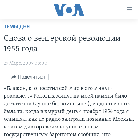
Линки
доступности
Перейти
ТЕМЫ ДНЯ
на
ГЛАВНОЕ
Снова о венгерской революции
основной
ПРОГРАММЫ
контент
1955 года
ПРОЕКТЫ
Перейти
АМЕРИКА
к
27 Март, 2007 03:00
ЭКСПЕРТИЗА
НОВОСТИ ЗА МИНУТУ
УЧИМ АНГЛИЙСКИЙ
основной
Поделиться
ИНТЕРВЬЮ
ИТОГИ
НАША АМЕРИКАНСКАЯ ИСТОРИЯ
навигации
Перейти
ФАКТЫ ПРОТИВ ФЕЙКОВ
«Блажен, кто посетил сей мир в его минуты
ПОЧЕМУ ЭТО ВАЖНО?
А КАК В АМЕРИКЕ?
в
роковые…» Роковых минут на моей памяти было
ЗА СВОБОДУ ПРЕССЫ
ДИСКУССИЯ VOA
АРТЕФАКТЫ
поиск
достаточно (лучше бы поменьше!), и одной из них
УЧИМ АНГЛИЙСКИЙ
ДЕТАЛИ
АМЕРИКАНСКИЕ ГОРОДКИ
была та, когда в хмурый день 4 ноября 1956 года я
услышал, как по радио заиграли позывные Москвы,
ВИДЕО
НЬЮ-ЙОРК NEW YORK
ТЕСТЫ
и затем диктор своим внушительным
ПОДПИСКА НА НОВОСТИ
АМЕРИКА. БОЛЬШОЕ ПУТЕШЕСТВИЕ
государственным баритоном сообщил, что