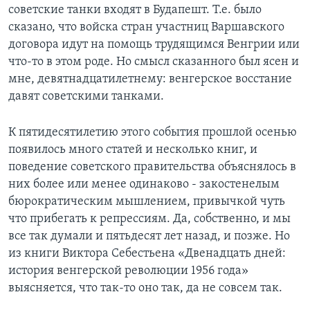
советские танки входят в Будапешт. Т.е. было
Learning English
сказано, что войска стран участниц Варшавского
договора идут на помощь трудящимся Венгрии или
что-то в этом роде. Но смысл сказанного был ясен и
СОЦИАЛЬНЫЕ СЕТИ
мне, девятнадцатилетнему: венгерское восстание
давят советскими танками.
Языки
К пятидесятилетию этого события прошлой осенью
появилось много статей и несколько книг, и
поведение советского правительства объяснялось в
них более или менее одинаково - закостенелым
бюрократическим мышлением, привычкой чуть
что прибегать к репрессиям. Да, собственно, и мы
все так думали и пятьдесят лет назад, и позже. Но
из книги Виктора Себестьена «Двенадцать дней:
история венгерской революции 1956 года»
выясняется, что так-то оно так, да не совсем так.