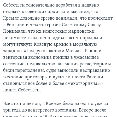
Себестьен основательно поработал в недавно
открытых советских архивах и выяснил, что в
Кремле довoльно трезво понимали, что происходит
в Венгрии и чем это грозит Советскому Союзу.
Понимали, что их венгерские марионетки
некомпетентны, ненавидимы всем народом и
могут втянуть Красную армию в моральную
западню. «Под руководством Матиаса Ракоши
венгерская экономика пришла в ужасающее
состояние, недовольство населения росло, тюрьмы
были переполнены, суды выносили неоправданно
жестокие приговоры и культ личности Ракоши
становился все более и более смехотворным», -
пишет Себестьен.
Все это, пишет он, в Кремле было известно уже за
три года до венгерскoго восстания. Вскоре после
смерти Сталина, в 1953 году, венгерские сатрапы