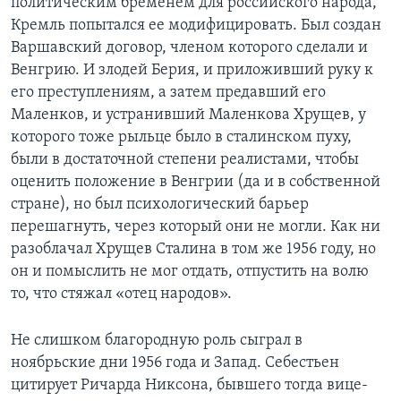
политическим бременем для российского народа,
Кремль попытался ее модифицировать. Был создан
Варшавский договор, членом которого сделали и
Венгрию. И злодей Берия, и приложивший руку к
его преступлениям, а затем предавший его
Маленков, и устранивший Маленкова Хрущев, у
которого тоже рыльце было в сталинском пуху,
были в достаточной степени реалистами, чтобы
оценить положение в Венгрии (да и в собственной
стране), но был психологический барьер
перешагнуть, через который они не могли. Как ни
разоблачал Хрущев Сталина в том же 1956 году, но
он и помыслить не мог отдать, отпустить на волю
то, что стяжал «отец народов».
Не слишком благородную роль сыграл в
ноябрьские дни 1956 года и Запад. Себестьен
цитирует Ричарда Никсона, бывшего тогда вице-