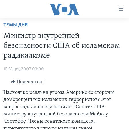
Линки
доступности
Перейти
ТЕМЫ ДНЯ
на
ГЛАВНОЕ
Министр внутренней
основной
ПРОГРАММЫ
контент
безопасности США об исламском
ПРОЕКТЫ
Перейти
АМЕРИКА
радикализме
к
ЭКСПЕРТИЗА
НОВОСТИ ЗА МИНУТУ
УЧИМ АНГЛИЙСКИЙ
основной
15 Март, 2007 03:00
ИНТЕРВЬЮ
ИТОГИ
НАША АМЕРИКАНСКАЯ ИСТОРИЯ
навигации
Перейти
Поделиться
ФАКТЫ ПРОТИВ ФЕЙКОВ
ПОЧЕМУ ЭТО ВАЖНО?
А КАК В АМЕРИКЕ?
в
Насколько реальна угроза Америке со стороны
ЗА СВОБОДУ ПРЕССЫ
ДИСКУССИЯ VOA
АРТЕФАКТЫ
поиск
доморощенных исламских террористов? Этот
УЧИМ АНГЛИЙСКИЙ
ДЕТАЛИ
АМЕРИКАНСКИЕ ГОРОДКИ
вопрос задали на слушаниях в Сенате США
ВИДЕО
министру внутренней безопасности Майклу
НЬЮ-ЙОРК NEW YORK
ТЕСТЫ
Чертоффу. Члены сенатского комитета,
ПОДПИСКА НА НОВОСТИ
АМЕРИКА. БОЛЬШОЕ ПУТЕШЕСТВИЕ
курирующего вопросы национальной