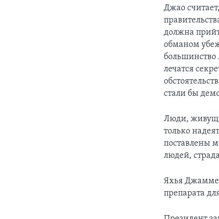
Джао считает
правительств
должна прий
обманом убеж
большинство 
лечатся секр
обстоятельств
стали бы дем
Люди, живущи
только надеят
поставлены мо
людей, страд
Яхья Джамме 
препарата дл
Президент за