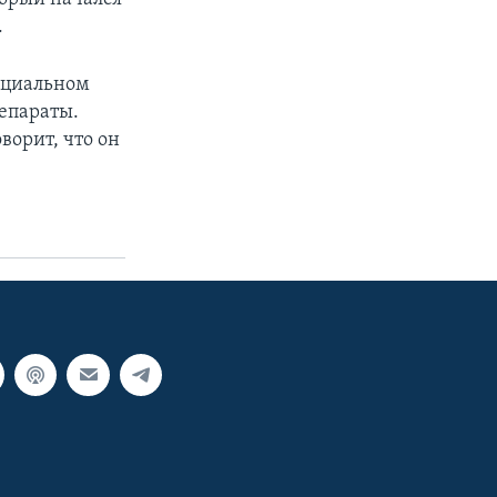
.
ециальном
епараты.
ворит, что он