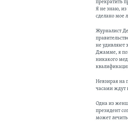
прекратить п
Я не знаю, из
сделано мое 
Журналист Де
правительств
не удивляют з
Джамме, я пон
никакого мед
квалификации
Невзирая на
часами ждут 
Одна из женщ
президент сог
может лечить