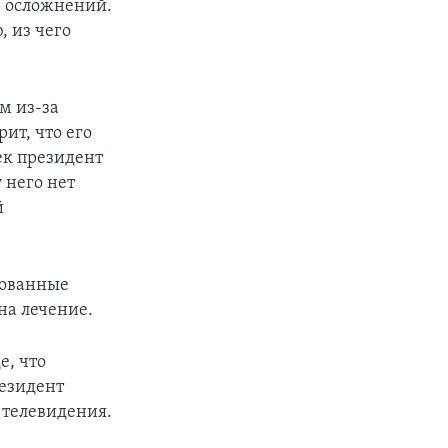
ь осложнений.
, из чего
м из-за
ит, что его
ек президент
 него нет
й
рованные
на лечение.
е, что
резидент
 телевидения.