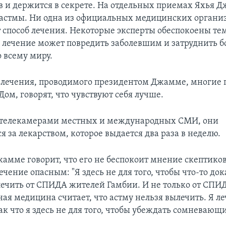
в и держится в секрете. На отдельных приемах Яхья 
 астмы. Ни одна из официальных медицинских органи
т способ лечения. Некоторые эксперты обеспокоены тем
 лечение может повредить заболевшим и затруднить бо
 всему миру.
 лечения, проводимого президентом Джамме, многие 
ом, говорят, что чувствуют себя лучше.
телекамерами местных и международных СMИ, они
 за лекарством, которое выдается два раза в неделю.
амме говорит, что его не беспокоит мнение скептиков
ечение опасным: "Я здесь не для того, чтобы что-то док
лечить от СПИДA жителей Гамбии. И не только от СПИДа
ая медицина считает, что астму нельзя вылечить. Я ле
ак что я здесь не для того, чтобы убеждать сомневающи