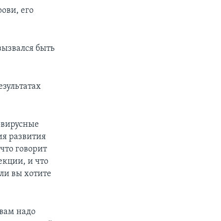
ови, его
вызвался быть
езультатах
овирусные
ия развития
что говорит
екции, и что
ли вы хотите
 вам надо