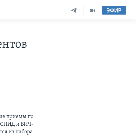
ЭФИР
ентов
ие приемы по
т СПИД и ВИЧ-
тся из набора