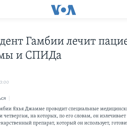
дент Гамбии лечит паци
тмы и СПИДа
03:00
ься
амбии Яхья Джамме проводит специальные медицинск
и четвергам, на которых, по его словам, он излечивае
карственный препарат, который он использует, готови