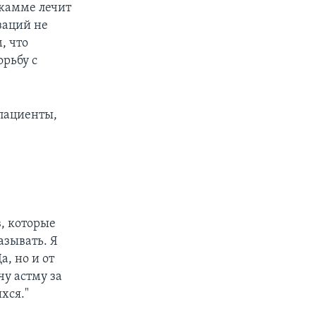
Джамме лечит
заций не
, что
рьбу с
пациенты,
, которые
азывать. Я
, но и от
чу астму за
хся."