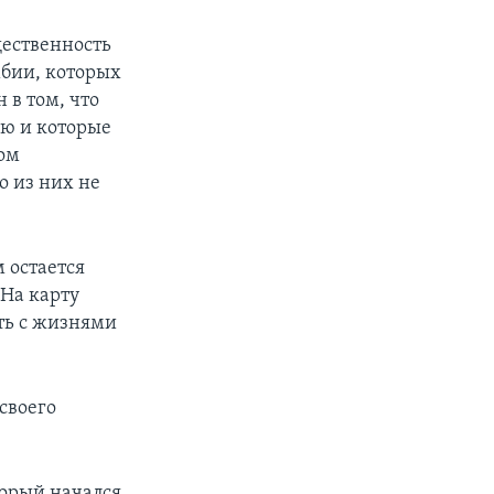
щественность
бии, которых
 в том, что
ю и которые
ом
о из них не
 остается
"На карту
ать с жизнями
своего
торый начался