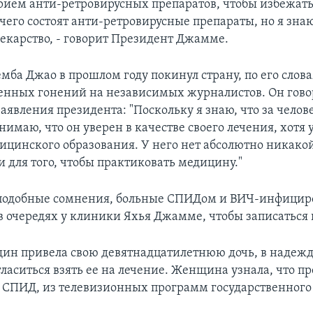
рием анти-ретровирусных препаратов, чтобы избежат
 чего состоят анти-ретровирусные препараты, но я знаю
лекарство, - говорит Президент Джамме.
мба Джао в прошлом году покинул страну, по его слова
енных гонений на независимых журналистов. Он говор
аявления президента: "Поскольку я знаю, что за челов
имаю, что он уверен в качестве своего лечения, хотя у
ицинского образования. У него нет абсолютно никако
 для того, чтобы практиковать медицину."
 подобные сомнения, больные СПИДом и ВИЧ-инфици
в очередях у клиники Яхья Джамме, чтобы записаться 
ин привела свою девятнадцатилетнюю дочь, в надежд
ласиться взять ее на лечение. Женщина узнала, что п
 СПИД, из телевизионных программ государственного