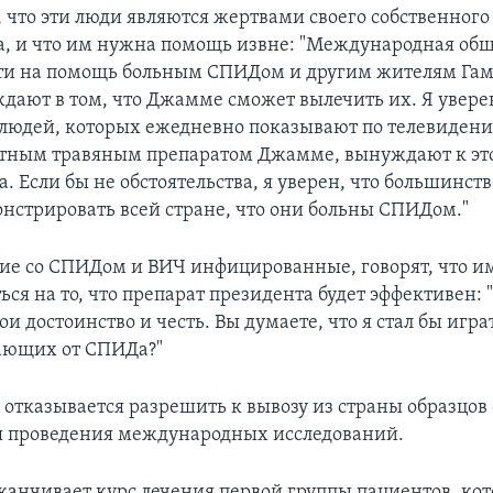
, что эти люди являются жертвами своего собственного
а, и что им нужна помощь извне: "Международная об
ти на помощь больным СПИДом и другим жителям Гам
дают в том, что Джамме сможет вылечить их. Я уверен
людей, которых ежедневно показывают по телевидени
етным травяным препаратом Джамме, вынуждают к эт
а. Если бы не обстоятельства, я уверен, что большинств
онстрировать всей стране, что они больны СПИДом."
е со СПИДом и ВИЧ инфицированные, говорят, что им
ься на то, что препарат президента будет эффективен: 
и достоинство и честь. Вы думаете, что я стал бы игр
ающих от СПИДа?"
отказывается разрешить к вывозу из страны образцов 
я проведения международных исследований.
канчивает курс лечения первой группы пациентов, ко