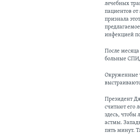
лечебных тра
пациентов от
признала это
предлагаемое
инфекцией по
После месяца
больные СПИД
Окруженные 
выстраиваются
Президент Дж
считают его л
здесь, чтобы 
астмы. Западн
пять минут. Т