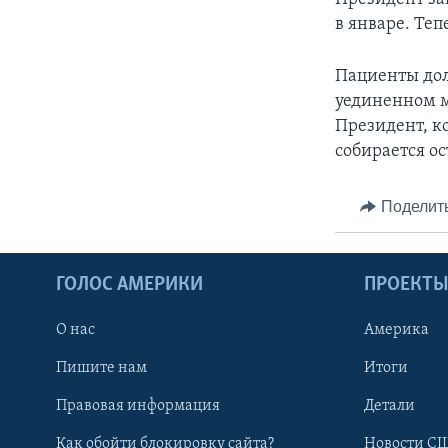
в январе. Теп
Пациенты дол
уединенном м
Президент, к
собирается ос
Поделит
ГОЛОС АМЕРИКИ
ПРОЕКТ
О нас
Америка
Пишите нам
Итоги
Правовая информация
Детали
Как обойти блокировку сайта?
Новости СШ