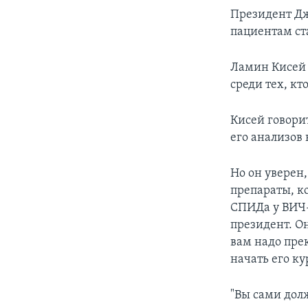
Президент Дж
пациентам ст
Ламин Кисей 
среди тех, кт
Кисей говорит
его анализов 
Но он уверен
препараты, к
СПИДа у ВИЧ-
президент. О
вам надо пре
начать его ку
"Вы сами долж