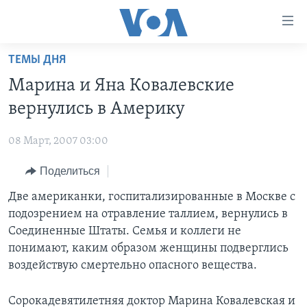
Линки
доступности
Перейти
ТЕМЫ ДНЯ
на
ГЛАВНОЕ
Марина и Яна Ковалевские
основной
ПРОГРАММЫ
контент
вернулись в Америку
ПРОЕКТЫ
Перейти
АМЕРИКА
к
08 Март, 2007 03:00
ЭКСПЕРТИЗА
НОВОСТИ ЗА МИНУТУ
УЧИМ АНГЛИЙСКИЙ
основной
Поделиться
ИНТЕРВЬЮ
ИТОГИ
НАША АМЕРИКАНСКАЯ ИСТОРИЯ
навигации
Перейти
ФАКТЫ ПРОТИВ ФЕЙКОВ
Две американки, госпитализированные в Москве с
ПОЧЕМУ ЭТО ВАЖНО?
А КАК В АМЕРИКЕ?
в
подозрением на отравление таллием, вернулись в
ЗА СВОБОДУ ПРЕССЫ
ДИСКУССИЯ VOA
АРТЕФАКТЫ
поиск
Соединенные Штаты. Семья и коллеги не
УЧИМ АНГЛИЙСКИЙ
ДЕТАЛИ
АМЕРИКАНСКИЕ ГОРОДКИ
понимают, каким образом женщины подверглись
воздействую смертельно опасного вещества.
ВИДЕО
НЬЮ-ЙОРК NEW YORK
ТЕСТЫ
ПОДПИСКА НА НОВОСТИ
АМЕРИКА. БОЛЬШОЕ ПУТЕШЕСТВИЕ
Сорокадевятилетняя доктор Марина Ковалевская и