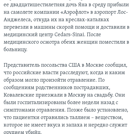
ее двадцатишестилетняя дочь Яна в среду прибыли
Learning English
на самолете компании «Аэрофлот» в аэропорт Лос-
Анджелеса, откуда их на креслах-каталках
СОЦИАЛЬНЫЕ СЕТИ
перевезли в машины скорой помощи и доставили в
медицинский центр Cedars-Sinai. После
медицинского осмотра обеих женщин поместили в
больницу.
Языки
Представитель посольства США в Москве сообщил,
что российские власти расследуют, когда и каким
образом могло произойти отравление. По
сообщениям родственников пострадавших,
Ковалевские приезжали в Москву на свадьбу. Они
были госпитализированы более недели назад с
симптомами отравления. Позже было установлено,
что пациентки отравились таллием – веществом,
которое не имеет вкуса и запаха и нередко служит
орудием убийц.