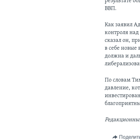
результате о
ВВП.
Как заявил А
контроля над
сказал он, п
в себе новые
должна и дал
либерализова
По словам Ти
давление, ко
инвестировани
благоприятны
Редакционны
Поделит