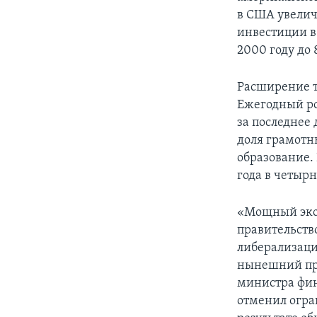
в США увелич
инвестиции в 
2000 году до 
Расширение т
Ежегодный ро
за последнее 
доля грамотн
образование.
года в четырн
«Мощный экон
правительств
либерализаци
нынешний пр
министра фин
отменил огра