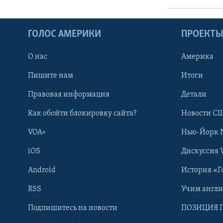
ГОЛОС АМЕРИКИ
ПРОЕКТ
О нас
Америка
Пишите нам
Итоги
Правовая информация
Детали
Как обойти блокировку сайта?
Новости СШ
VOA+
Нью-Йорк 
iOS
Дискуссия 
Android
История «Г
RSS
Учим англ
Learning English
Подпишитесь на новости
ПОЗИЦИЯ 