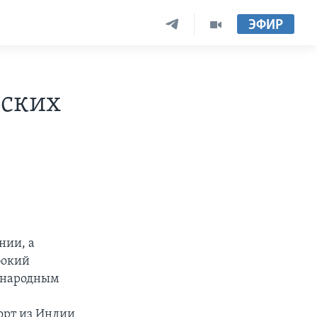
ЭФИР
йских
нии, а
бокий
дународным
порт из Индии