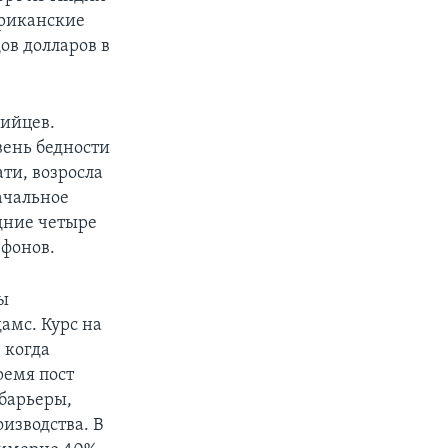
ериканские
ов долларов в
дийцев.
вень бедности
ти, возросла
ачальное
едние четыре
ефонов.
ы
амс. Курс на
 когда
емя пост
барьеры,
изводства. В