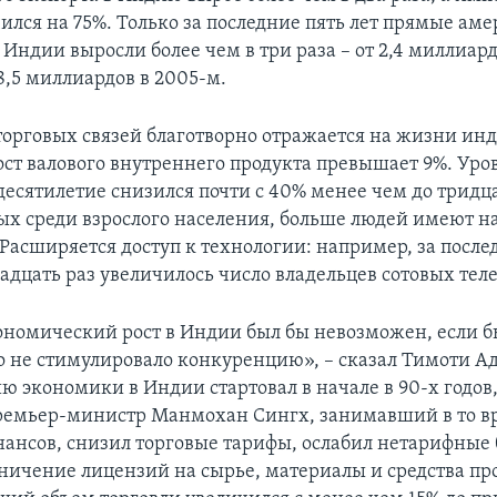
ился на 75%. Только за последние пять лет прямые ам
Индии выросли более чем в три раза – от 2,4 миллиард
8,5 миллиардов в 2005-м.
орговых связей благотворно отражается на жизни ин
ст валового внутреннего продукта превышает 9%. Уро
десятилетие снизился почти с 40% менее чем до тридца
ых среди взрослого населения, больше людей имеют н
 Расширяется доступ к технологии: например, за посл
адцать раз увеличилось число владельцев сотовых тел
омический рост в Индии был бы невозможен, если б
о не стимулировало конкуренцию», – сказал Тимоти Ад
ю экономики в Индии стартовал в начале в 90-х годов,
емьер-министр Манмохан Сингх, занимавший в то вр
ансов, снизил торговые тарифы, ослабил нетарифные 
ничение лицензий на сырье, материалы и средства про