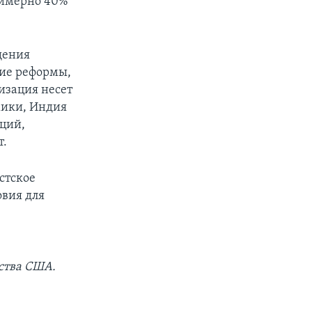
римерно 40%
щения
гие реформы,
изация несет
мики, Индия
иций,
т.
стское
овия для
ства США.