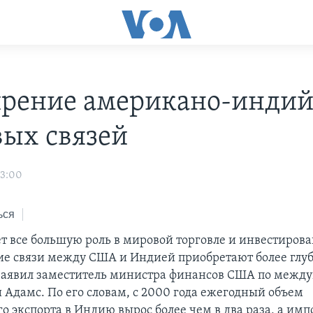
рение американо-инди
вых связей
03:00
ься
т все большую роль в мировой торговле и инвестирова
е связи между США и Индией приобретают более глу
 заявил заместитель министра финансов США по меж
 Адамс. По его словам, с 2000 года ежегодный объем
о экспорта в Индию вырос более чем в два раза, а им