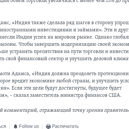
бщий объем торговли увеличился с менее чем 15% до п
дамс, «Индия также сделала ряд шагов в сторону упро
 иностранными инвестициями и займами». Эти и дру
ринесли Индии успех на мировом рынке. Однако глобал
 вызовы. Чтобы завершить модернизацию своей эконо
ьше устранять препятствия на пути торговли и инвест
ть свой финансовый сектор и улучшить деловой клима
моти Адамса, «Индия должна преодолеть протекциони
торое вредит экономике любой страны, и улучшить усл
я». Если эти цели будут достигнуты, будущее будет
м», – сказал заместитель министра финансов США.
й комментарий, отражающий точку зрения правитель
ься
Follow us
Распечатать