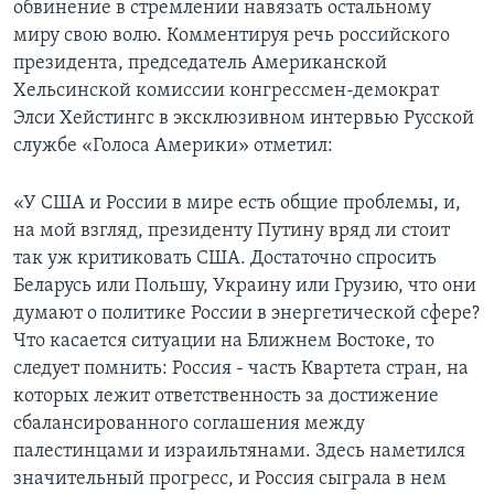
обвинение в стремлении навязать остальному
миру свою волю. Комментируя речь российского
Learning English
президента, председатель Американской
Хельсинской комиссии конгрессмен-демократ
СОЦИАЛЬНЫЕ СЕТИ
Элси Хейстингс в эксклюзивном интервью Русской
службе «Голоса Америки» отметил:
Языки
«У США и России в мире есть общие проблемы, и,
на мой взгляд, президенту Путину вряд ли стоит
так уж критиковать США. Достаточно спросить
Беларусь или Польшу, Украину или Грузию, что они
думают о политике России в энергетической сфере?
Что касается ситуации на Ближнем Востоке, то
следует помнить: Россия - часть Квартета стран, на
которых лежит ответственность за достижение
сбалансированного соглашения между
палестинцами и израильтянами. Здесь наметился
значительный прогресс, и Россия сыграла в нем