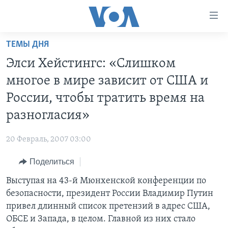
Линки
доступности
Перейти
ТЕМЫ ДНЯ
на
ГЛАВНОЕ
Элси Хейстингс: «Слишком
основной
ПРОГРАММЫ
контент
многое в мире зависит от США и
ПРОЕКТЫ
Перейти
АМЕРИКА
России, чтобы тратить время на
к
ЭКСПЕРТИЗА
НОВОСТИ ЗА МИНУТУ
УЧИМ АНГЛИЙСКИЙ
разногласия»
основной
ИНТЕРВЬЮ
ИТОГИ
НАША АМЕРИКАНСКАЯ ИСТОРИЯ
навигации
20 Февраль, 2007 03:00
Перейти
ФАКТЫ ПРОТИВ ФЕЙКОВ
ПОЧЕМУ ЭТО ВАЖНО?
А КАК В АМЕРИКЕ?
в
Поделиться
ЗА СВОБОДУ ПРЕССЫ
ДИСКУССИЯ VOA
АРТЕФАКТЫ
поиск
Выступая на 43-й Мюнхенской конференции по
УЧИМ АНГЛИЙСКИЙ
ДЕТАЛИ
АМЕРИКАНСКИЕ ГОРОДКИ
безопасности, президент России Владимир Путин
ВИДЕО
НЬЮ-ЙОРК NEW YORK
ТЕСТЫ
привел длинный список претензий в адрес США,
ОБСЕ и Запада, в целом. Главной из них стало
ПОДПИСКА НА НОВОСТИ
АМЕРИКА. БОЛЬШОЕ ПУТЕШЕСТВИЕ