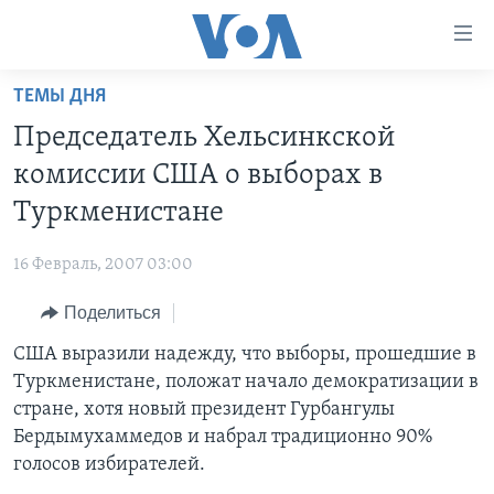
Линки
доступности
Перейти
ТЕМЫ ДНЯ
на
ГЛАВНОЕ
Председатель Хельсинкской
основной
ПРОГРАММЫ
контент
комиссии США о выборах в
ПРОЕКТЫ
Перейти
АМЕРИКА
Туркменистане
к
ЭКСПЕРТИЗА
НОВОСТИ ЗА МИНУТУ
УЧИМ АНГЛИЙСКИЙ
основной
16 Февраль, 2007 03:00
ИНТЕРВЬЮ
ИТОГИ
НАША АМЕРИКАНСКАЯ ИСТОРИЯ
навигации
Перейти
Поделиться
ФАКТЫ ПРОТИВ ФЕЙКОВ
ПОЧЕМУ ЭТО ВАЖНО?
А КАК В АМЕРИКЕ?
в
США выразили надежду, что выборы, прошедшие в
ЗА СВОБОДУ ПРЕССЫ
ДИСКУССИЯ VOA
АРТЕФАКТЫ
поиск
Туркменистане, положат начало демократизации в
УЧИМ АНГЛИЙСКИЙ
ДЕТАЛИ
АМЕРИКАНСКИЕ ГОРОДКИ
стране, хотя новый президент Гурбангулы
ВИДЕО
Бердымухаммедов и набрал традиционно 90%
НЬЮ-ЙОРК NEW YORK
ТЕСТЫ
голосов избирателей.
ПОДПИСКА НА НОВОСТИ
АМЕРИКА. БОЛЬШОЕ ПУТЕШЕСТВИЕ