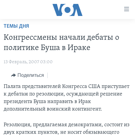
Линки
доступности
Перейти
ТЕМЫ ДНЯ
на
ГЛАВНОЕ
Конгрессмены начали дебаты о
основной
ПРОГРАММЫ
контент
политике Буша в Ираке
ПРОЕКТЫ
Перейти
АМЕРИКА
к
13 Февраль, 2007 03:00
ЭКСПЕРТИЗА
НОВОСТИ ЗА МИНУТУ
УЧИМ АНГЛИЙСКИЙ
основной
Поделиться
ИНТЕРВЬЮ
ИТОГИ
НАША АМЕРИКАНСКАЯ ИСТОРИЯ
навигации
Перейти
ФАКТЫ ПРОТИВ ФЕЙКОВ
Палата представителей Конгресса США приступает
ПОЧЕМУ ЭТО ВАЖНО?
А КАК В АМЕРИКЕ?
в
к дебатам по резолюции, осуждающей решение
ЗА СВОБОДУ ПРЕССЫ
ДИСКУССИЯ VOA
АРТЕФАКТЫ
поиск
президента Буша направить в Ирак
УЧИМ АНГЛИЙСКИЙ
ДЕТАЛИ
АМЕРИКАНСКИЕ ГОРОДКИ
дополнительный воинский контингент.
ВИДЕО
НЬЮ-ЙОРК NEW YORK
ТЕСТЫ
Резолюция, предлагаемая демократами, состоит из
ПОДПИСКА НА НОВОСТИ
АМЕРИКА. БОЛЬШОЕ ПУТЕШЕСТВИЕ
двух кратких пунктов, не носит обязывающего