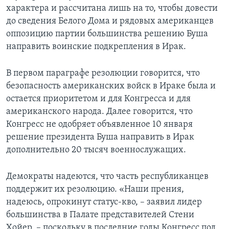
характера и рассчитана лишь на то, чтобы довести
Learning English
до сведения Белого Дома и рядовых американцев
оппозицию партии большинства решению Буша
СОЦИАЛЬНЫЕ СЕТИ
направить воинские подкрепления в Ирак.
В первом параграфе резолюции говорится, что
безопасность американских войск в Ираке была и
Языки
остается приоритетом и для Конгресса и для
американского народа. Далее говорится, что
Конгресс не одобряет объявленное 10 января
решение президента Буша направить в Ирак
дополнительно 20 тысяч военнослужащих.
Демократы надеются, что часть республиканцев
поддержит их резолюцию. «Наши прения,
надеюсь, опрокинут статус-кво, – заявил лидер
большинства в Палате представителей Стени
Хойер, – поскольку в последние годы Конгресс под