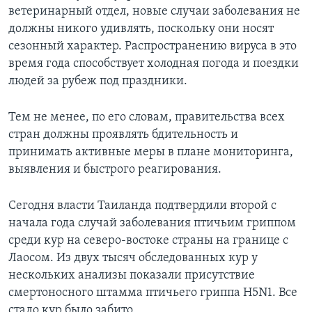
ветеринарный отдел, новые случаи заболевания не
Learning English
должны никого удивлять, поскольку они носят
сезонный характер. Распространению вируса в это
СОЦИАЛЬНЫЕ СЕТИ
время года способствует холодная погода и поездки
людей за рубеж под праздники.
Тем не менее, по его словам, правительства всех
Языки
стран должны проявлять бдительность и
принимать активные меры в плане мониторинга,
выявления и быстрого реагирования.
Сегодня власти Таиланда подтвердили второй с
начала года случай заболевания птичьим гриппом
среди кур на северо-востоке страны на границе с
Лаосом. Из двух тысяч обследованных кур у
нескольких анализы показали присутствие
смертоносного штамма птичьего гриппа H5N1. Все
стадо кур было забито.