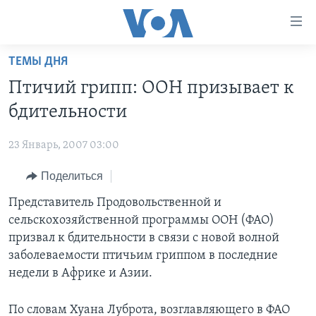
Линки
доступности
Перейти
ТЕМЫ ДНЯ
на
ГЛАВНОЕ
Птичий грипп: ООН призывает к
основной
ПРОГРАММЫ
контент
бдительности
ПРОЕКТЫ
Перейти
АМЕРИКА
к
23 Январь, 2007 03:00
ЭКСПЕРТИЗА
НОВОСТИ ЗА МИНУТУ
УЧИМ АНГЛИЙСКИЙ
основной
Поделиться
ИНТЕРВЬЮ
ИТОГИ
НАША АМЕРИКАНСКАЯ ИСТОРИЯ
навигации
Перейти
ФАКТЫ ПРОТИВ ФЕЙКОВ
Представитель Продовольственной и
ПОЧЕМУ ЭТО ВАЖНО?
А КАК В АМЕРИКЕ?
в
сельскохозяйственной программы ООН (ФАО)
ЗА СВОБОДУ ПРЕССЫ
ДИСКУССИЯ VOA
АРТЕФАКТЫ
поиск
призвал к бдительности в связи с новой волной
УЧИМ АНГЛИЙСКИЙ
ДЕТАЛИ
АМЕРИКАНСКИЕ ГОРОДКИ
заболеваемости птичьим гриппом в последние
недели в Африке и Азии.
ВИДЕО
НЬЮ-ЙОРК NEW YORK
ТЕСТЫ
ПОДПИСКА НА НОВОСТИ
АМЕРИКА. БОЛЬШОЕ ПУТЕШЕСТВИЕ
По словам Хуана Луброта, возглавляющего в ФАО