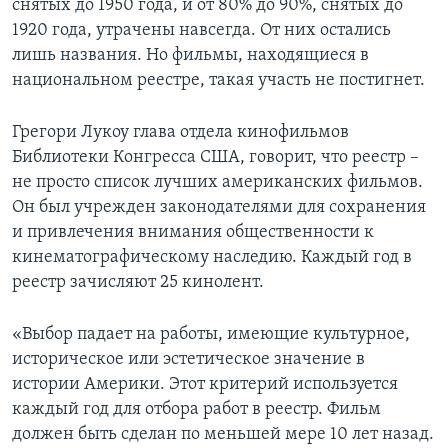
снятых до 1950 года, и от 80% до 90%, снятых до
1920 года, утрачены навсегда. От них остались
Learning English
лишь названия. Но фильмы, находящиеся в
национальном реестре, такая участь не постигнет.
СОЦИАЛЬНЫЕ СЕТИ
Грегори Лукоу глава отдела кинофильмов
Библиотеки Конгресса США, говорит, что реестр –
не просто список лучших американских фильмов.
Языки
Он был учрежден законодателями для сохранения
и привлечения внимания общественности к
кинематографическому наследию. Каждый год в
реестр зачисляют 25 кинолент.
«Выбор падает на работы, имеющие культурное,
историческое или эстетическое значение в
истории Америки. Этот критерий используется
каждый год для отбора работ в реестр. Фильм
должен быть сделан по меньшей мере 10 лет назад.