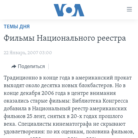
Линки
доступности
Перейти
ТЕМЫ ДНЯ
на
ГЛАВНОЕ
Фильмы Национального реестра
основной
ПРОГРАММЫ
контент
22 Январь, 2007 03:00
ПРОЕКТЫ
Перейти
АМЕРИКА
к
ЭКСПЕРТИЗА
Поделиться
НОВОСТИ ЗА МИНУТУ
УЧИМ АНГЛИЙСКИЙ
основной
ИНТЕРВЬЮ
ИТОГИ
НАША АМЕРИКАНСКАЯ ИСТОРИЯ
Традиционно в конце года в американский прокат
навигации
выходят около десятка новых блокбастеров. Но в
Перейти
ФАКТЫ ПРОТИВ ФЕЙКОВ
ПОЧЕМУ ЭТО ВАЖНО?
А КАК В АМЕРИКЕ?
конце декабря 2006 года в центре внимания
в
ЗА СВОБОДУ ПРЕССЫ
ДИСКУССИЯ VOA
АРТЕФАКТЫ
оказались старые фильмы: Библиотека Конгресса
поиск
добавила в Национальный реестр американских
УЧИМ АНГЛИЙСКИЙ
ДЕТАЛИ
АМЕРИКАНСКИЕ ГОРОДКИ
фильмов 25 лент, снятых в 20-х годах прошлого
ВИДЕО
НЬЮ-ЙОРК NEW YORK
ТЕСТЫ
века. Специалисты кинематографа не скрывают
удовлетворения: по их оценкам, половина фильмов,
ПОДПИСКА НА НОВОСТИ
АМЕРИКА. БОЛЬШОЕ ПУТЕШЕСТВИЕ