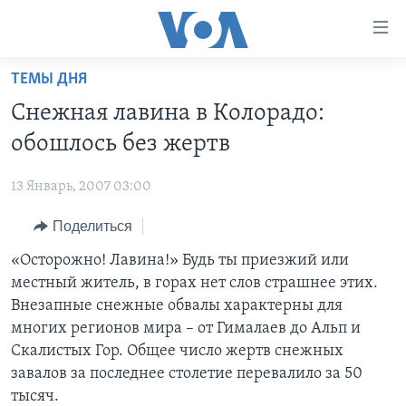
Линки
доступности
Перейти
ТЕМЫ ДНЯ
на
ГЛАВНОЕ
Снежная лавина в Колорадо:
основной
ПРОГРАММЫ
контент
обошлось без жертв
ПРОЕКТЫ
Перейти
АМЕРИКА
к
13 Январь, 2007 03:00
ЭКСПЕРТИЗА
НОВОСТИ ЗА МИНУТУ
УЧИМ АНГЛИЙСКИЙ
основной
Поделиться
ИНТЕРВЬЮ
ИТОГИ
НАША АМЕРИКАНСКАЯ ИСТОРИЯ
навигации
Перейти
ФАКТЫ ПРОТИВ ФЕЙКОВ
«Осторожно! Лавина!» Будь ты приезжий или
ПОЧЕМУ ЭТО ВАЖНО?
А КАК В АМЕРИКЕ?
в
местный житель, в горах нет слов страшнее этих.
ЗА СВОБОДУ ПРЕССЫ
ДИСКУССИЯ VOA
АРТЕФАКТЫ
поиск
Внезапные снежные обвалы характерны для
УЧИМ АНГЛИЙСКИЙ
ДЕТАЛИ
АМЕРИКАНСКИЕ ГОРОДКИ
многих регионов мира – от Гималаев до Альп и
Скалистых Гор. Общее число жертв снежных
ВИДЕО
НЬЮ-ЙОРК NEW YORK
ТЕСТЫ
завалов за последнее столетие перевалило за 50
ПОДПИСКА НА НОВОСТИ
АМЕРИКА. БОЛЬШОЕ ПУТЕШЕСТВИЕ
тысяч.