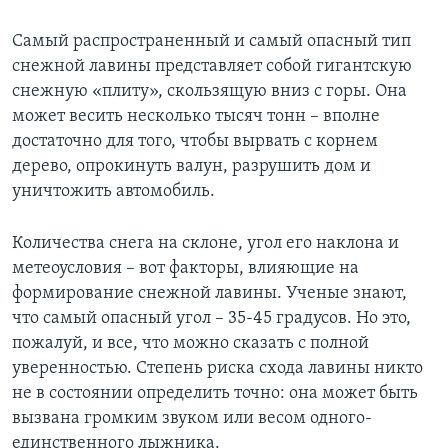
Learning English
Самый распространенный и самый опасный тип
снежной лавины представляет собой гигантскую
СОЦИАЛЬНЫЕ СЕТИ
снежную «плиту», скользящую вниз с горы. Она
может весить несколько тысяч тонн – вполне
достаточно для того, чтобы вырвать с корнем
дерево, опрокинуть валун, разрушить дом и
Языки
уничтожить автомобиль.
Количества снега на склоне, угол его наклона и
метеоусловия – вот факторы, влияющие на
формирование снежной лавины. Ученые знают,
что самый опасный угол – 35-45 градусов. Но это,
пожалуй, и все, что можно сказать с полной
уверенностью. Степень риска схода лавины никто
не в состоянии определить точно: она может быть
вызвана громким звуком или весом одного-
единственного лыжника.