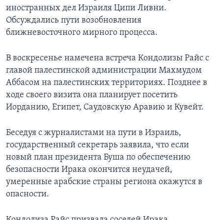
иностранных дел Израиля Ципи Ливни.
Learning English
Обсуждались пути возобновления
ближневосточного мирного процесса.
СОЦИАЛЬНЫЕ СЕТИ
В воскресенье намечена встреча Кондолизы Райс с
главой палестинской администрации Махмудом
Аббасом на палестинских территориях. Позднее в
Языки
ходе своего визита она планирует посетить
Иорданию, Египет, Саудовскую Аравию и Кувейт.
Беседуя с журналистами на пути в Израиль,
государственный секретарь заявила, что если
новый план президента Буша по обеспечению
безопасности Ирака окончится неудачей,
умеренные арабские страны региона окажутся в
опасности.
Кондолиза Райс призвала соседей Ирака