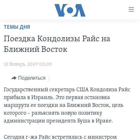
Линки
доступности
Перейти
ТЕМЫ ДНЯ
на
ГЛАВНОЕ
Поездка Кондолизы Райс на
основной
ПРОГРАММЫ
контент
Ближний Восток
ПРОЕКТЫ
Перейти
АМЕРИКА
к
13 Январь, 2007 03:00
ЭКСПЕРТИЗА
НОВОСТИ ЗА МИНУТУ
УЧИМ АНГЛИЙСКИЙ
основной
Поделиться
ИНТЕРВЬЮ
ИТОГИ
НАША АМЕРИКАНСКАЯ ИСТОРИЯ
навигации
Перейти
ФАКТЫ ПРОТИВ ФЕЙКОВ
Государственный секретарь США Кондолиза Райс
ПОЧЕМУ ЭТО ВАЖНО?
А КАК В АМЕРИКЕ?
в
прибыла в Израиль. Это первая остановка
ЗА СВОБОДУ ПРЕССЫ
ДИСКУССИЯ VOA
АРТЕФАКТЫ
поиск
маршрута ее поездки на Ближний Восток, цель
УЧИМ АНГЛИЙСКИЙ
ДЕТАЛИ
АМЕРИКАНСКИЕ ГОРОДКИ
которого – разъяснять новую политику
администрации президента Буша в Ираке.
ВИДЕО
НЬЮ-ЙОРК NEW YORK
ТЕСТЫ
ПОДПИСКА НА НОВОСТИ
АМЕРИКА. БОЛЬШОЕ ПУТЕШЕСТВИЕ
Сегодня г-жа Райс встретилась с министром