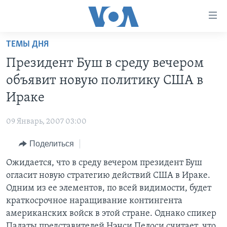
Линки
доступности
Перейти
ТЕМЫ ДНЯ
на
ГЛАВНОЕ
Президент Буш в среду вечером
основной
ПРОГРАММЫ
контент
объявит новую политику США в
ПРОЕКТЫ
Перейти
АМЕРИКА
Ираке
к
ЭКСПЕРТИЗА
НОВОСТИ ЗА МИНУТУ
УЧИМ АНГЛИЙСКИЙ
основной
09 Январь, 2007 03:00
ИНТЕРВЬЮ
ИТОГИ
НАША АМЕРИКАНСКАЯ ИСТОРИЯ
навигации
Перейти
Поделиться
ФАКТЫ ПРОТИВ ФЕЙКОВ
ПОЧЕМУ ЭТО ВАЖНО?
А КАК В АМЕРИКЕ?
в
Ожидается, что в среду вечером президент Буш
ЗА СВОБОДУ ПРЕССЫ
ДИСКУССИЯ VOA
АРТЕФАКТЫ
поиск
огласит новую стратегию действий США в Ираке.
УЧИМ АНГЛИЙСКИЙ
ДЕТАЛИ
АМЕРИКАНСКИЕ ГОРОДКИ
Одним из ее элементов, по всей видимости, будет
ВИДЕО
краткосрочное наращивание контингента
НЬЮ-ЙОРК NEW YORK
ТЕСТЫ
американских войск в этой стране. Однако спикер
ПОДПИСКА НА НОВОСТИ
АМЕРИКА. БОЛЬШОЕ ПУТЕШЕСТВИЕ
Палаты представителей Нэнси Пелоси считает, что