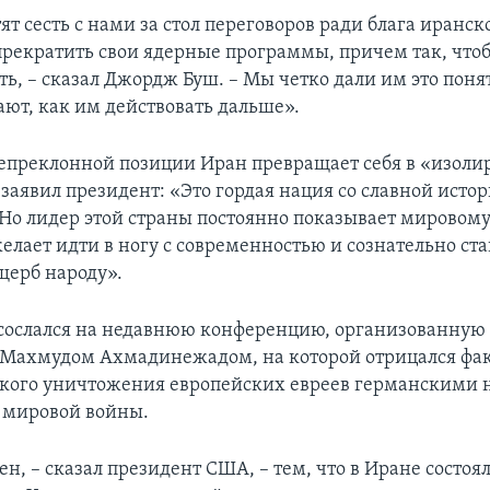
ят сесть с нами за стол переговоров ради блага иранск
рекратить свои ядерные программы, причем так, что
ть, – сказал Джордж Буш. – Мы четко дали им это поня
ают, как им действовать дальше».
непреклонной позиции Иран превращает себя в «изоли
 заявил президент: «Это гордая нация со славной исто
Но лидер этой страны постоянно показывает мировому
елает идти в ногу с современностью и сознательно ста
щерб народу».
сослался на недавнюю конференцию, организованную
Махмудом Ахмадинежадом, на которой отрицался фа
кого уничтожения европейских евреев германскими 
 мировой войны.
н, – сказал президент США, – тем, что в Иране состоя