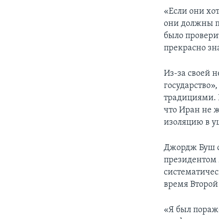
«Если они хот
они должны п
было провери
прекрасно зн
Из-за своей 
государство»,
традициями. 
что Иран не ж
изоляцию в у
Джордж Буш 
президентом 
систематичес
время Второй
«Я был пораже