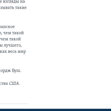
е взгляды на
азывать такие
ранское
о, чем такой
 чем такой
ы лучшего,
 как весь мир
жордж Буш.
ства США.