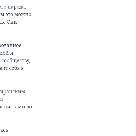
ого народа,
бы это можно
ть. Они
рованное
рией и
 сообществу,
вит себя в
 иранским
кт
нацистами во
лась