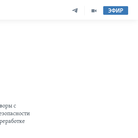
ЭФИР
воры с
езопасности
реработке