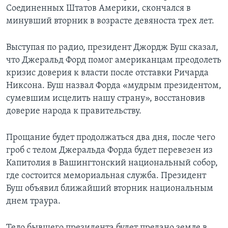
Соединенных Штатов Америки, скончался в
Learning English
минувший вторник в возрасте девяноста трех лет.
СОЦИАЛЬНЫЕ СЕТИ
Выступая по радио, президент Джордж Буш сказал,
что Джеральд Форд помог американцам преодолеть
кризис доверия к власти после отставки Ричарда
Никсона. Буш назвал Форда «мудрым президентом,
Языки
сумевшим исцелить нашу страну», восстановив
доверие народа к правительству.
Прощание будет продолжаться два дня, после чего
гроб с телом Джеральда Форда будет перевезен из
Капитолия в Вашингтонский национальный собор,
где состоится мемориальная служба. Президент
Буш объявил ближайший вторник национальным
днем траура.
Тело бывшего президента будет предано земле в