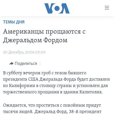
Линки
доступности
Перейти
ТЕМЫ ДНЯ
на
ГЛАВНОЕ
Американцы прощаются с
основной
ПРОГРАММЫ
контент
Джеральдом Фордом
ПРОЕКТЫ
Перейти
АМЕРИКА
к
30 Декабрь, 2006 03:00
ЭКСПЕРТИЗА
НОВОСТИ ЗА МИНУТУ
УЧИМ АНГЛИЙСКИЙ
основной
Поделиться
ИНТЕРВЬЮ
ИТОГИ
НАША АМЕРИКАНСКАЯ ИСТОРИЯ
навигации
Перейти
ФАКТЫ ПРОТИВ ФЕЙКОВ
В субботу вечером гроб с телом бывшего
ПОЧЕМУ ЭТО ВАЖНО?
А КАК В АМЕРИКЕ?
в
президента США Джеральда Форда будет доставлен
ЗА СВОБОДУ ПРЕССЫ
ДИСКУССИЯ VOA
АРТЕФАКТЫ
поиск
из Калифорнии в столицу страны и установлен для
УЧИМ АНГЛИЙСКИЙ
ДЕТАЛИ
АМЕРИКАНСКИЕ ГОРОДКИ
торжественного прощания в здании Капитолия.
ВИДЕО
НЬЮ-ЙОРК NEW YORK
ТЕСТЫ
Ожидается, что проститься с покойным придут
ПОДПИСКА НА НОВОСТИ
АМЕРИКА. БОЛЬШОЕ ПУТЕШЕСТВИЕ
тысячи людей. Джеральд Форд, 38-й президент