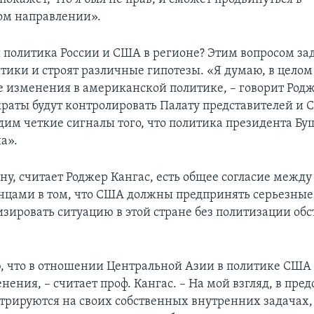
ом направлении».
 политика России и США в регионе? Этим вопросом за
тики и строят различные гипотезы. «Я думаю, в цело
 изменения в американской политике, – говорит Родж
краты будут контролировать Палату представителей и 
дим четкие сигналы того, что политика президента Б
а».
ну, считает Роджер Кангас, есть общее согласие межд
нцами в том, что США должны предпринять серьезные
изировать ситуацию в этой стране без политизации обс
, что в отношении Центральной Азии в политике США
ения, – считает проф. Кангас. – На мой взгляд, в пре
рируются на своих собственных внутренних задачах, 