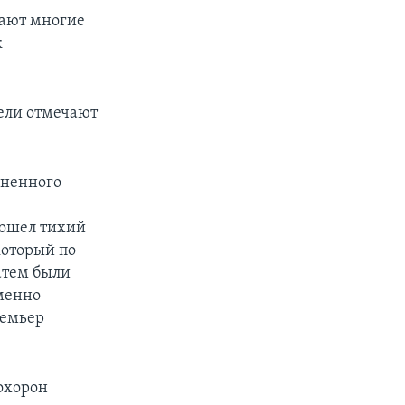
тают многие
к
ели отмечают
зненного
зошел тихий
который по
атем были
менно
ремьер
охорон