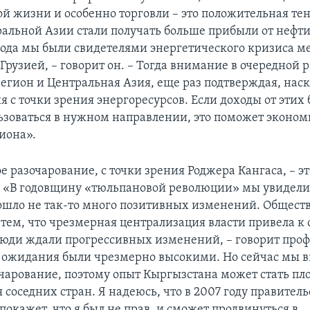
й жизни и особенно торговли – это положительная те
альной Азии стали получать больше прибыли от нефти 
года мы были свидетелями энергетического кризиса м
Грузией, – говорит он. – Тогда внимание в очередной 
егион и Центральная Азия, еще раз подтверждая, нас
я с точки зрения энергоресурсов. Если доходы от этих 
ьзоваться в нужном направлении, это поможет эконо
иона».
 разочарование, с точки зрения Роджера Кангаса, – эт
 «В годовщину «тюльпановой революции» мы увидели, 
ошло не так-то много позитивных изменений. Общест
с тем, что чрезмерная централизация власти привела к
юди ждали прогрессивных изменений, – говорит проф. 
 ожидания были чрезмерно высокими. Но сейчас мы 
очарование, поэтому опыт Кыргызстана может стать п
соседних стран. Я надеюсь, что в 2007 году правитель
окажет, что я был не прав, и сможет продвинуться в