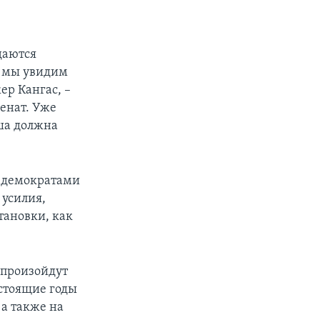
даются
м мы увидим
ер Кангас, –
Сенат. Уже
уша должна
у демократами
 усилия,
тановки, как
 произойдут
дстоящие годы
а также на