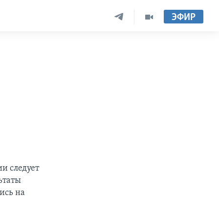
ЭФИР
и следует
ьтаты
ись на