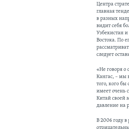
Центра страт
главная тенд
в разных нап
видит себя б
Узбекистан и
Востока. По 
рассматриват
следует остав
«Не говоря о 
Кангас, – мы
того, кого бы
имеет очень 
Китай своей 
давление на р
В 2006 году в
отрицательны