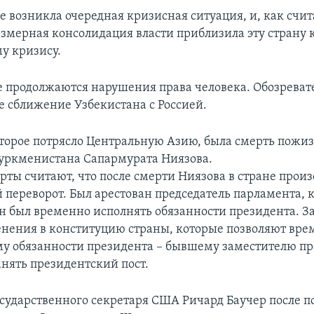
е возникла очередная кризисная ситуация, и, как счи
езмерная консолидация власти приблизила эту страну 
у кризису.
е продолжаются нарушения права человека. Обозреват
е сближение Узбекистана с Россией.
торое потрясло Центральную Азию, была смерть пожи
уркменистана Сапармурата Ниязова.
рты считают, что после смерти Ниязова в стране прои
 переворот. Был арестован председатель парламента, 
н был временно исполнять обязанности президента. З
нения в конституцию страны, которые позволяют вре
 обязанности президента – бывшему заместителю п
анять президентский пост.
ударственного секретаря США Ричард Баучер после п