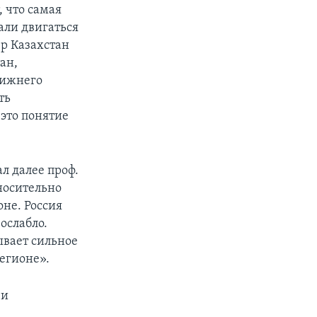
 что самая
али двигаться
р Казахстан
ан,
лижнего
ть
это понятие
л далее проф.
носительно
оне. Россия
ослабло.
вает сильное
регионе».
 и