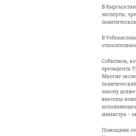
В Кыргызстан
эксперты, чр
политическом
В Узбекистан
относительно
Событием, ко
президента Т
Многие экспе
политический
закону долже
внесены изме
исполняющему
министра – з
Помощник гос