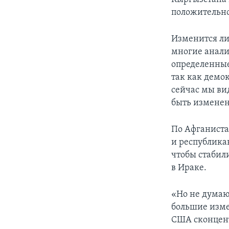
положительн
Изменится ли
многие анали
определенные
так как демо
сейчас мы ви
быть изменен
По Афганиста
и республика
чтобы стабил
в Ираке.
«Но не думаю
большие измен
США сконцент