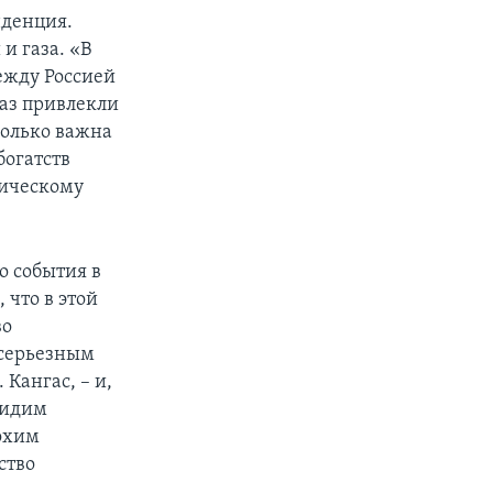
нденция.
и газа. «В
ежду Россией
раз привлекли
колько важна
богатств
мическому
о события в
что в этой
во
 серьезным
Кангас, – и,
видим
лохим
ство