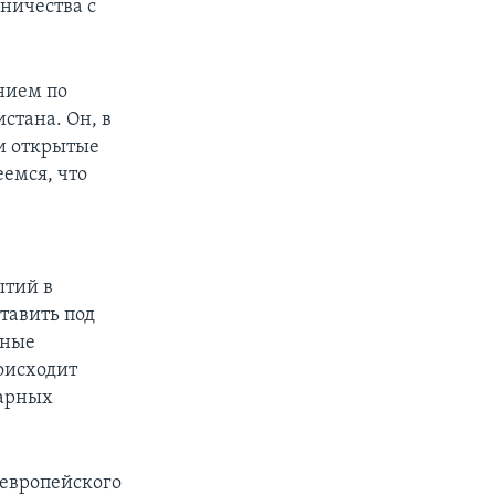
ничества с
нием по
стана. Он, в
 и открытые
емся, что
ытий в
тавить под
вные
оисходит
тарных
 европейского