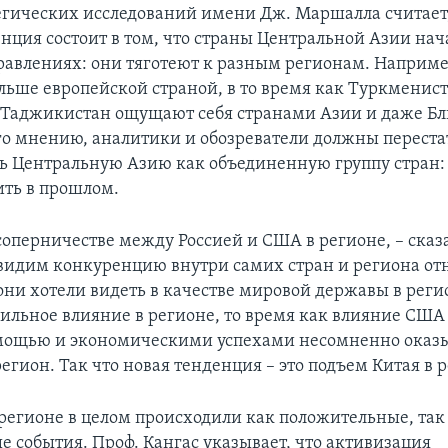
егических исследований имени Дж. Маршалла считает,
енция состоит в том, что страны Центральной Азии нач
равлениях: они тяготеют к разным регионам. Наприме
ольше европейской страной, в то время как Туркменист
 Таджикистан ощущают себя странами Азии и даже Б
его мнению, аналитики и обозреватели должны переста
ь Центральную Азию как объединенную группу стран: 
ить в прошлом.
соперничестве между Россией и США в регионе, – сказа
 видим конкуренцию внутри самих стран и региона от
 они хотели видеть в качестве мировой державы в реги
сильное влияние в регионе, то время как влияние США 
мощью и экономическими успехами несомненно оказы
егион. Так что новая тенденция – это подъем Китая в 
 регионе в целом происходили как положительные, так
е события. Проф. Кангас указывает, что активизация