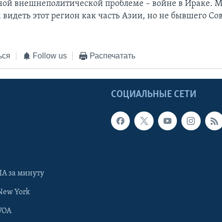
ной внешнеполитической проблеме – войне в Ираке. 
видеть этот регион как часть Азии, но не бывшего Со
ься
Follow us
Распечатать
Ы
СОЦИАЛЬНЫЕ СЕТИ
А за минуту
New York
VOA