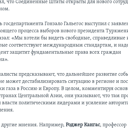
ил, что Соединенные Штаты открыты для нового сотруд
ном.
ь госдепартамента Гонзало Гальегос выступил с заявле
тоящего процесса выборов нового президента Туркмени
казал: «Мы хотели бы видеть свободные, справедливые
рые соответствуют международным стандартам, и наде
ент защитит фундаментальные права всех граждан
на».
алисты предсказывают, что дальнейшее развитие соб
е может дестабилизировать ситуацию в регионе и пос
ки газа в Россию и Европу. В целом, комментируя осно
странах Центральной Азии, они указывают, что там пр
 власти политическими лидерами и усиление автори
ления.
и другие мнения. Например,
Роджер Кангас
, профессор