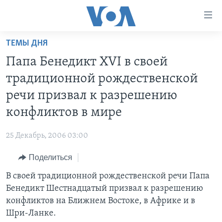
Линки
доступности
Перейти
ТЕМЫ ДНЯ
на
ГЛАВНОЕ
Папа Бенедикт XVI в своей
основной
ПРОГРАММЫ
контент
традиционной рождественской
ПРОЕКТЫ
Перейти
АМЕРИКА
речи призвал к разрешению
к
ЭКСПЕРТИЗА
НОВОСТИ ЗА МИНУТУ
УЧИМ АНГЛИЙСКИЙ
конфликтов в мире
основной
ИНТЕРВЬЮ
ИТОГИ
НАША АМЕРИКАНСКАЯ ИСТОРИЯ
навигации
25 Декабрь, 2006 03:00
Перейти
ФАКТЫ ПРОТИВ ФЕЙКОВ
ПОЧЕМУ ЭТО ВАЖНО?
А КАК В АМЕРИКЕ?
в
Поделиться
ЗА СВОБОДУ ПРЕССЫ
ДИСКУССИЯ VOA
АРТЕФАКТЫ
поиск
В своей традиционной рождественской речи Папа
УЧИМ АНГЛИЙСКИЙ
ДЕТАЛИ
АМЕРИКАНСКИЕ ГОРОДКИ
Бенедикт Шестнадцатый призвал к разрешению
ВИДЕО
НЬЮ-ЙОРК NEW YORK
ТЕСТЫ
конфликтов на Ближнем Востоке, в Африке и в
Шри-Ланке.
ПОДПИСКА НА НОВОСТИ
АМЕРИКА. БОЛЬШОЕ ПУТЕШЕСТВИЕ