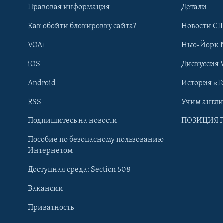
Правовая информация
Детали
Как обойти блокировку сайта?
Новости СШ
VOA+
Нью-Йорк 
iOS
Дискуссия 
Android
История «Г
RSS
Учим англ
Learning English
Подпишитесь на новости
ПОЗИЦИЯ 
Пособие по безопасному пользованию
СОЦИАЛЬНЫЕ СЕТИ
Интернетом
Доступная среда: Section 508
Вакансии
Приватность
Языки