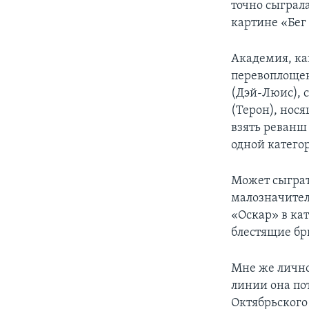
точно сыграл
картине «Бег
Академия, ка
перевоплоще
(Дэй-Люис), 
(Терон), нос
взять реванш
одной катего
Может сыграть
малозначител
«Оскар» в ка
блестящие бр
Мне же лично
линии она по
Октябрьского 