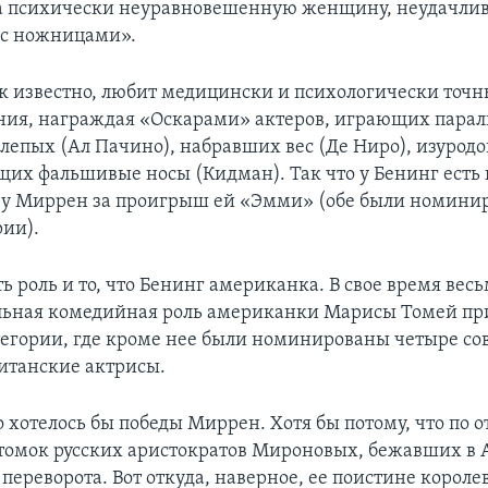
а психически неуравновешенную женщину, неудачливу
 с ножницами».
к известно, любит медицински и психологически точн
ния, награждая «Оскарами» актеров, играющих пара
слепых (Ал Пачино), набравших вес (Де Ниро), изурод
ящих фальшивые носы (Кидман). Так что у Бенинг есть
 у Миррен за проигрыш ей «Эмми» (обе были номини
рии).
 роль и то, что Бенинг американка. В свое время весь
ьная комедийная роль американки Марисы Томей пр
тегории, где кроме нее были номинированы четыре с
итанские актрисы.
 хотелось бы победы Миррен. Хотя бы потому, что по о
томок русских аристократов Мироновых, бежавших в 
переворота. Вот откуда, наверное, ее поистине королев