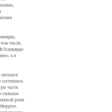
виллах,
я
ижения
лливуда,
 том числе,
В Голливуде
ие», а в
 начался
 состоялась
ную часть
е сильное
лавной роли
 Миррен.