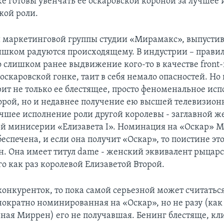
е готовы увенчать ее оскаровской короной за лучшее
кой роли.
 маркетинговой группы студии «Мирамакс», выпусти
лишком радуются происходящему. В индустрии – правил
о слишком ранее выдвижение кого-то в качестве front-r
 оскаровской гонке, таит в себя немало опасностей. Но 
ит не только ее блестящее, просто феноменальное ис
орой, но и недавнее получение ею высшей телевизио
чшее исполнение роли другой королевы - заглавной ж
й минисерии «Елизавета I». Номинация на «Оскар» М
еспечена, и если она получит «Оскар», то поистине это
. Она имеет титул dame - женский эквивалент рыцарс
о как раз королевой Елизаветой Второй.
 конкуренток, то пока самой серьезной может считатьс
нократно номинированная на «Оскар», но не разу (ка
ая Миррен) его не получавшая. Бенинг блестяще, к