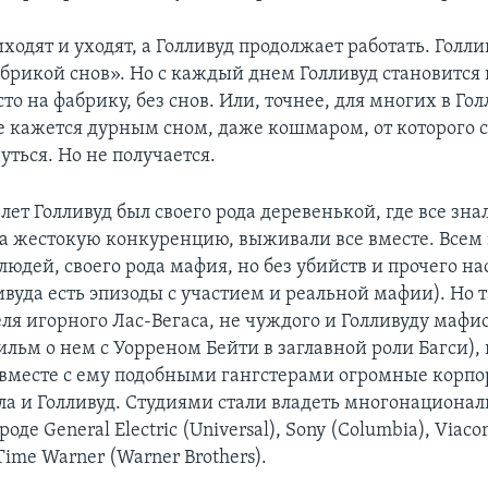
одят и уходят, а Голливуд продолжает работать. Голли
брикой снов». Но с каждый днем Голливуд становится 
о на фабрику, без снов. Или, точнее, для многих в Го
 кажется дурным сном, даже кошмаром, от которого 
уться. Но не получается.
ет Голливуд был своего рода деревенькой, где все зна
на жестокую конкуренцию, выживали все вместе. Всем
людей, своего рода мафия, но без убийств и прочего на
вуда есть эпизоды с участием и реальной мафии). Но т
ля игорного Лас-Вегаса, не чуждого и Голливуду мафи
ильм о нем с Уорреном Бейти в заглавной роли Багси),
 вместе с ему подобными гангстерами огромные корпо
гла и Голливуд. Студиями стали владеть многонациона
оде General Electric (Universal), Sony (Columbia), Viac
Time Warner (Warner Brothers).