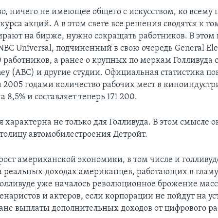
о, ничего не имеющее общего с искусством, ко всему 
курса акций. А в этом свете все решения сводятся к том
ирают на бирже, нужно сокращать работников. В этом 
BC Universal, подчиненный в свою очередь General Elec
0 работников, а ранее о крупных по меркам Голливуда
ey (ABC) и другие студии. Официальная статистика по
 2005 годами количество рабочих мест в киноиндустр
а 8,5% и составляет теперь 171 200.
 характерна не только для Голливуда. В этом смысле о
толицу автомобилестроения Детройт.
ост американской экономики, в том числе и голливуд
а реальных доходах американцев, работающих в глам
 Голливуде уже началось революционное брожение масс
енаристов и актеров, если корпорации не пойдут на ус
лане выплаты дополнительных доходов от цифрового р