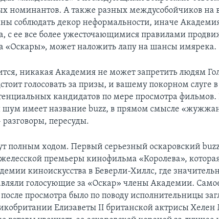
х номинантов. А также разных междусобойчиков на 
ны соблюдать декор неформальности, иначе Академи
а, с ее все более ужесточающимися правилами продв
а «Оскары», может наложить лапу на шансы имярека.
рится, никакая Академия не может запретить людям Го
тоит голосовать за призы, и вашему покорном слуге в
тенциальных кандидатов по мере просмотра фильмов. 
й шум имеет название buzz, в прямом смысле «жужжан
 разговоры, пересуды.
ут полным ходом. Первый серьезный оскаровский buzz
джелесской премьеры кинофильма «Королева», которая
демии киноискусства в Беверли-Хиллс, где значитель
авляли голосующие за «Оскар» члены Академии. Само
осле просмотра было по поводу исполнительницы заг
икобритании Елизаветы II британской актрисы Хелен