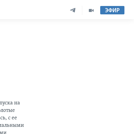
ЭФИР
пуска на
олотые
ь, с ее
циальными
ами