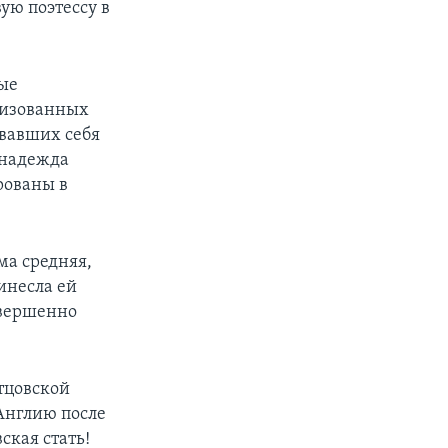
ю поэтессу в
ые
лизованных
овавших себя
 надежда
рованы в
ма средняя,
инесла ей
овершенно
тцовской
Англию после
ская стать!