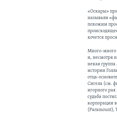
«Оскары» прих
называли «фа
похожим прост
происходящее
хочется просн
Много-много л
и, несмотря 
некая группа 
истории Голли
отца-основате
Сигела (см. ф
игорного рая
судьба пости
корпорации вр
(Paramount), 