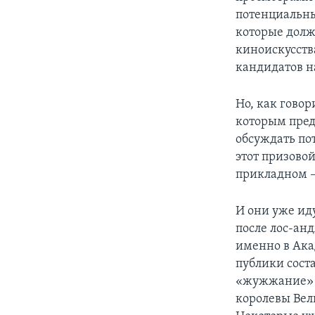
потенциальны
которые долж
киноискусств
кандидатов н
Но, как гово
которым предс
обсуждать по
этот призово
прикладном –
И они уже ид
после лос-ан
именно в Ака
публики сост
«жужжание» п
королевы Вел