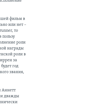
 исполнение
вшей фильм в
ьно или нет –
unner, то
в пользу
полнение роли
нной награды
енской роли в
иррен за
 будет год
кого звания,
я Аннетт
к и дважды
линически