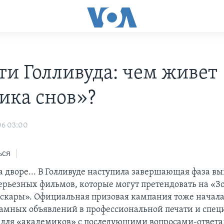
ти Голливуда: чем живет
ика снов»?
06 03:00
ься
а дворе... В Голливуде наступила завершающая фаза вы
серьезных фильмов, которые могут претендовать на «З
Оскары». Официальная призовая кампания тоже началас
амных объявлений в профессиональной печати и спе
для «академиков» с последующими вопросами-ответ