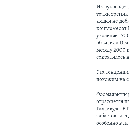
Их руководств
точки зрения 
акции не доб
конгломерат N
увольняет 70
объявили Disn
между 2000 и
сократилось н
Эта тенденция
похожим на с
Формальный р
отражается н
Голливуде. В
забастовки сц
особенно в п