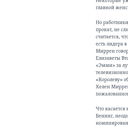
Некоторые уж
главной женс
Но работники
прокат, не с
считается, чт
есть лидера в
Миррен говор
Елизаветы Вт
«Эмми» за лу
телевизионно
«Королеву» об
Хелен Миррен
пожалованног
Что касается
Бенинг, неод
номинированн