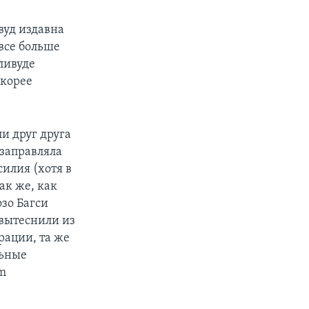
вуд издавна
все больше
лливуде
скорее
ли друг друга
 заправляла
силия (хотя в
ак же, как
озо Багси
 вытеснили из
рации, та же
льные
om