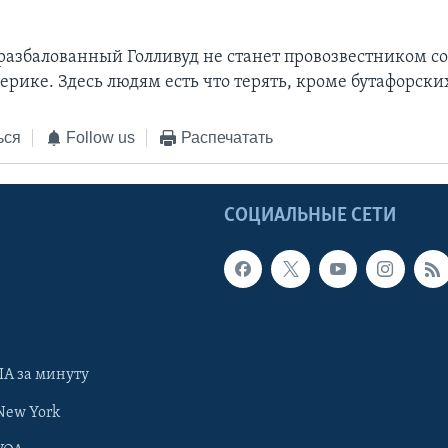
 разбалованный Голливуд не станет провозвестником 
рике. Здесь людям есть что терять, кроме бутафорских
ься
Follow us
Распечатать
Ы
СОЦИАЛЬНЫЕ СЕТИ
А за минуту
New York