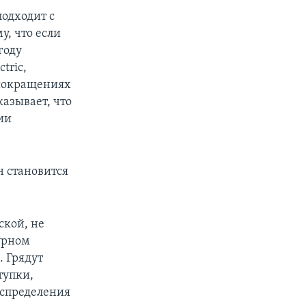
подходит с
у, что если
году
tric,
 сокращениях
казывает, что
ии
н становится
ской, не
урном
. Грядут
тупки,
аспределения