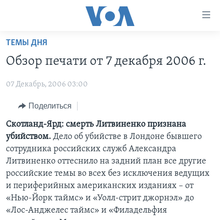
Линки
доступности
Перейти
ТЕМЫ ДНЯ
на
ГЛАВНОЕ
Обзор печати от 7 декабря 2006 г.
основной
ПРОГРАММЫ
контент
07 Декабрь, 2006 03:00
ПРОЕКТЫ
Перейти
АМЕРИКА
к
ЭКСПЕРТИЗА
Поделиться
НОВОСТИ ЗА МИНУТУ
УЧИМ АНГЛИЙСКИЙ
основной
ИНТЕРВЬЮ
ИТОГИ
НАША АМЕРИКАНСКАЯ ИСТОРИЯ
Скотланд-Ярд: смерть Литвиненко признана
навигации
убийством.
Дело об убийстве в Лондоне бывшего
Перейти
ФАКТЫ ПРОТИВ ФЕЙКОВ
ПОЧЕМУ ЭТО ВАЖНО?
А КАК В АМЕРИКЕ?
сотрудника российских служб Александра
в
ЗА СВОБОДУ ПРЕССЫ
ДИСКУССИЯ VOA
АРТЕФАКТЫ
Литвиненко оттеснило на задний план все другие
поиск
российские темы во всех без исключения ведущих
УЧИМ АНГЛИЙСКИЙ
ДЕТАЛИ
АМЕРИКАНСКИЕ ГОРОДКИ
и периферийных американских изданиях – от
ВИДЕО
НЬЮ-ЙОРК NEW YORK
ТЕСТЫ
«Нью-Йорк таймс» и «Уолл-стрит джорнэл» до
«Лос-Анджелес таймс» и «Филадельфия
ПОДПИСКА НА НОВОСТИ
АМЕРИКА. БОЛЬШОЕ ПУТЕШЕСТВИЕ