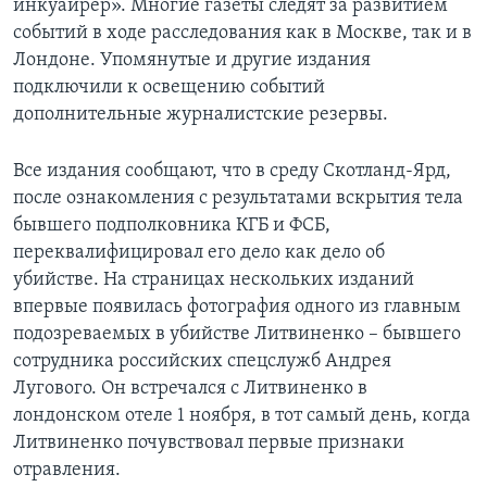
инкуайрер». Многие газеты следят за развитием
событий в ходе расследования как в Москве, так и в
Learning English
Лондоне. Упомянутые и другие издания
подключили к освещению событий
СОЦИАЛЬНЫЕ СЕТИ
дополнительные журналистские резервы.
Все издания сообщают, что в среду Скотланд-Ярд,
после ознакомления с результатами вскрытия тела
Языки
бывшего подполковника КГБ и ФСБ,
переквалифицировал его дело как дело об
убийстве. На страницах нескольких изданий
впервые появилась фотография одного из главным
подозреваемых в убийстве Литвиненко – бывшего
сотрудника российских спецслужб Андрея
Лугового. Он встречался с Литвиненко в
лондонском отеле 1 ноября, в тот самый день, когда
Литвиненко почувствовал первые признаки
отравления.