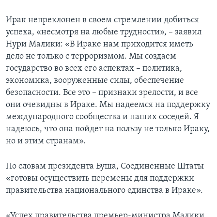
Learning English
Ирак непреклонен в своем стремлении добиться
успеха, «несмотря на любые трудности», – заявил
СОЦИАЛЬНЫЕ СЕТИ
Нури Малики: «В Ираке нам приходится иметь
дело не только с терроризмом. Мы создаем
государство во всех его аспектах – политика,
экономика, вооруженные силы, обеспечение
Языки
безопасности. Все это – признаки зрелости, и все
они очевидны в Ираке. Мы надеемся на поддержку
международного сообщества и наших соседей. Я
надеюсь, что она пойдет на пользу не только Ираку,
но и этим странам».
По словам президента Буша, Соединенные Штаты
«готовы осуществить перемены для поддержки
правительства национального единства в Ираке».
«Успех правительства премьер-министра Малики,