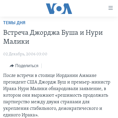
Линки
доступности
Перейти
ТЕМЫ ДНЯ
на
ГЛАВНОЕ
Встреча Джорджа Буша и Нури
основной
ПРОГРАММЫ
контент
Малики
ПРОЕКТЫ
Перейти
АМЕРИКА
к
02 Декабрь, 2006 03:00
ЭКСПЕРТИЗА
НОВОСТИ ЗА МИНУТУ
УЧИМ АНГЛИЙСКИЙ
основной
Поделиться
ИНТЕРВЬЮ
ИТОГИ
НАША АМЕРИКАНСКАЯ ИСТОРИЯ
навигации
Перейти
ФАКТЫ ПРОТИВ ФЕЙКОВ
После встречи в столице Иордании Аммане
ПОЧЕМУ ЭТО ВАЖНО?
А КАК В АМЕРИКЕ?
в
президент США Джордж Буш и премьер-министр
ЗА СВОБОДУ ПРЕССЫ
ДИСКУССИЯ VOA
АРТЕФАКТЫ
поиск
Ирака Нури Малики обнародовали заявление, в
УЧИМ АНГЛИЙСКИЙ
ДЕТАЛИ
АМЕРИКАНСКИЕ ГОРОДКИ
котором они выражают «решимость продолжать
партнерство между двумя странами для
ВИДЕО
НЬЮ-ЙОРК NEW YORK
ТЕСТЫ
укрепления стабильного, демократического и
ПОДПИСКА НА НОВОСТИ
АМЕРИКА. БОЛЬШОЕ ПУТЕШЕСТВИЕ
единого Ирака».