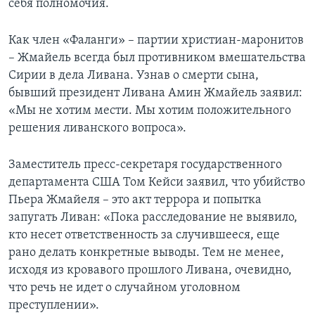
себя полномочия.
Learning English
Как член «Фаланги» – партии христиан-маронитов
– Жмайель всегда был противником вмешательства
СОЦИАЛЬНЫЕ СЕТИ
Сирии в дела Ливана. Узнав о смерти сына,
бывший президент Ливана Амин Жмайель заявил:
«Мы не хотим мести. Мы хотим положительного
решения ливанского вопроса».
Языки
Заместитель пресс-секретаря государственного
департамента США Том Кейси заявил, что убийство
Пьера Жмайеля – это акт террора и попытка
запугать Ливан: «Пока расследование не выявило,
кто несет ответственность за случившееся, еще
рано делать конкретные выводы. Тем не менее,
исходя из кровавого прошлого Ливана, очевидно,
что речь не идет о случайном уголовном
преступлении».