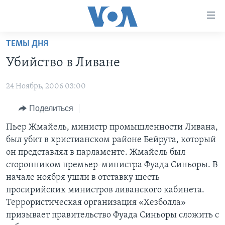
Линки
доступности
Перейти
ТЕМЫ ДНЯ
на
ГЛАВНОЕ
Убийство в Ливане
основной
ПРОГРАММЫ
контент
24 Ноябрь, 2006 03:00
ПРОЕКТЫ
Перейти
АМЕРИКА
к
ЭКСПЕРТИЗА
Поделиться
НОВОСТИ ЗА МИНУТУ
УЧИМ АНГЛИЙСКИЙ
основной
ИНТЕРВЬЮ
ИТОГИ
НАША АМЕРИКАНСКАЯ ИСТОРИЯ
Пьер Жмайель, министр промышленности Ливана,
навигации
был убит в христианском районе Бейрута, который
Перейти
ФАКТЫ ПРОТИВ ФЕЙКОВ
ПОЧЕМУ ЭТО ВАЖНО?
А КАК В АМЕРИКЕ?
он представлял в парламенте. Жмайель был
в
ЗА СВОБОДУ ПРЕССЫ
ДИСКУССИЯ VOA
АРТЕФАКТЫ
сторонником премьер-министра Фуада Синьоры. В
поиск
начале ноября ушли в отставку шесть
УЧИМ АНГЛИЙСКИЙ
ДЕТАЛИ
АМЕРИКАНСКИЕ ГОРОДКИ
просирийских министров ливанского кабинета.
ВИДЕО
НЬЮ-ЙОРК NEW YORK
ТЕСТЫ
Террористическая организация «Хезболла»
призывает правительство Фуада Синьоры сложить с
ПОДПИСКА НА НОВОСТИ
АМЕРИКА. БОЛЬШОЕ ПУТЕШЕСТВИЕ