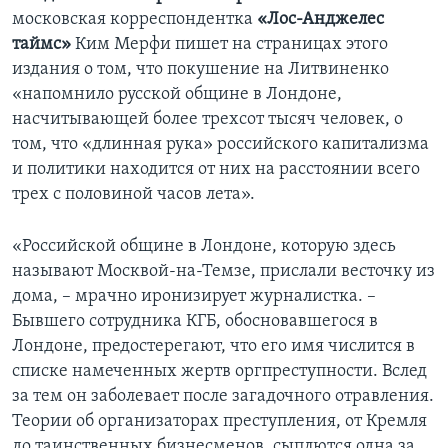
московская корреспондентка
«Лос-Анджелес
таймс»
Ким Мерфи пишет на страницах этого
издания о том, что покушение на Литвиненко
«напомнило русской общине в Лондоне,
насчитывающей более трехсот тысяч человек, о
том, что «длинная рука» российского капитализма
и политики находится от них на расстоянии всего
трех с половиной часов лета».
«Российской общине в Лондоне, которую здесь
называют Москвой-на-Темзе, прислали весточку из
дома, – мрачно иронизирует журналистка. –
Бывшего сотрудника КГБ, обосновавшегося в
Лондоне, предостерегают, что его имя числится в
списке намеченных жертв оргпреступности. Вслед
за тем он заболевает после загадочного отравления.
Теории об организаторах преступления, от Кремля
до таинственных бизнесменов, сыплются одна за