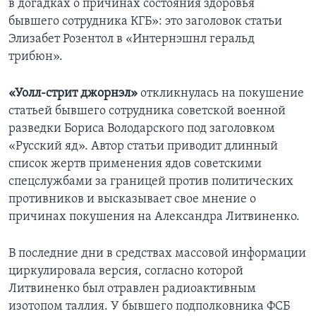
в догадках о причинах состояния здоровья
бывшего сотрудника КГБ»: это заголовок статьи
Learning English
Элизабет Розентол в «Интернэшнл геральд
трибюн».
СОЦИАЛЬНЫЕ СЕТИ
«Уолл-стрит джорнэл»
откликнулась на покушение
статьей бывшего сотрудника советской военной
разведки Бориса Володарского под заголовком
Языки
«Русский яд». Автор статьи приводит длинный
список жертв применения ядов советскими
спецслужбами за границей против политических
противников и высказывает свое мнение о
причинах покушения на Александра Литвиненко.
В последние дни в средствах массовой информации
циркулировала версия, согласно которой
Литвиненко был отравлен радиоактивным
изотопом таллия. У бывшего подполковника ФСБ