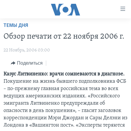
Линки
доступности
Перейти
ТЕМЫ ДНЯ
на
ГЛАВНОЕ
Обзор печати от 22 ноября 2006 г.
основной
ПРОГРАММЫ
контент
22 Ноябрь, 2006 03:00
ПРОЕКТЫ
Перейти
АМЕРИКА
к
ЭКСПЕРТИЗА
Поделиться
НОВОСТИ ЗА МИНУТУ
УЧИМ АНГЛИЙСКИЙ
основной
ИНТЕРВЬЮ
ИТОГИ
НАША АМЕРИКАНСКАЯ ИСТОРИЯ
Казус Литвиненко: врачи сомневаются в диагнозе.
навигации
Покушение на жизнь бывшего подполковника ФСБ
Перейти
ФАКТЫ ПРОТИВ ФЕЙКОВ
ПОЧЕМУ ЭТО ВАЖНО?
А КАК В АМЕРИКЕ?
– по-прежнему главная российская тема во всех
в
ЗА СВОБОДУ ПРЕССЫ
ДИСКУССИЯ VOA
АРТЕФАКТЫ
ведущих американских изданиях. «Российского
поиск
эмигранта Литвиненко предупреждали об
УЧИМ АНГЛИЙСКИЙ
ДЕТАЛИ
АМЕРИКАНСКИЕ ГОРОДКИ
опасности в день покушения», – гласит заголовок
ВИДЕО
НЬЮ-ЙОРК NEW YORK
ТЕСТЫ
корреспонденции Мэри Джордан и Сары Делэни из
Лондона в «Вашингтон пост». «Эксперты теряются
ПОДПИСКА НА НОВОСТИ
АМЕРИКА. БОЛЬШОЕ ПУТЕШЕСТВИЕ