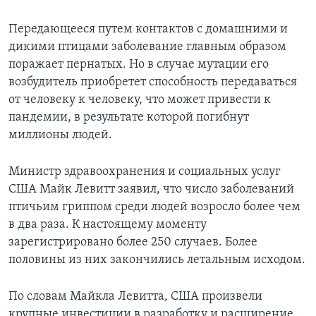
Learning English
Передающееся путем контактов с домашними и
дикими птицами заболевание главным образом
СОЦИАЛЬНЫЕ СЕТИ
поражает пернатых. Но в случае мутации его
возбудитель приобретет способность передаваться
от человеку к человеку, что может привести к
пандемии, в результате которой погибнут
Языки
миллионы людей.
Министр здравоохранения и социальных услуг
США Майк Левитт заявил, что число заболеваний
птичьим гриппом среди людей возросло более чем
в два раза. К настоящему моменту
зарегистрировано более 250 случаев. Более
половины из них закончились летальным исходом.
По словам Майкла Левитта, США произвели
крупные инвестиции в разработку и расширение