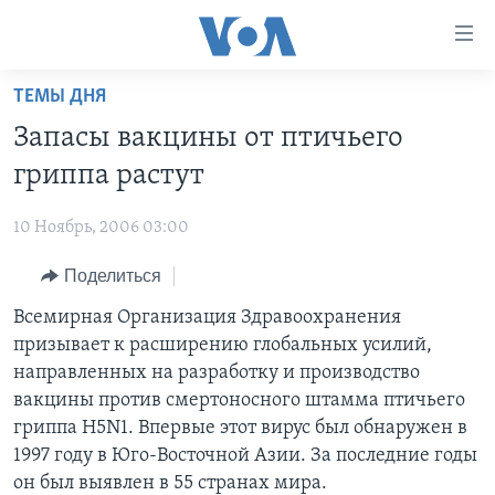
Линки
доступности
Перейти
ТЕМЫ ДНЯ
на
ГЛАВНОЕ
Запасы вакцины от птичьего
основной
ПРОГРАММЫ
контент
гриппа растут
ПРОЕКТЫ
Перейти
АМЕРИКА
к
10 Ноябрь, 2006 03:00
ЭКСПЕРТИЗА
НОВОСТИ ЗА МИНУТУ
УЧИМ АНГЛИЙСКИЙ
основной
Поделиться
ИНТЕРВЬЮ
ИТОГИ
НАША АМЕРИКАНСКАЯ ИСТОРИЯ
навигации
Перейти
ФАКТЫ ПРОТИВ ФЕЙКОВ
Всемирная Организация Здравоохранения
ПОЧЕМУ ЭТО ВАЖНО?
А КАК В АМЕРИКЕ?
в
призывает к расширению глобальных усилий,
ЗА СВОБОДУ ПРЕССЫ
ДИСКУССИЯ VOA
АРТЕФАКТЫ
поиск
направленных на разработку и производство
УЧИМ АНГЛИЙСКИЙ
ДЕТАЛИ
АМЕРИКАНСКИЕ ГОРОДКИ
вакцины против смертоносного штамма птичьего
гриппа H5N1. Впервые этот вирус был обнаружен в
ВИДЕО
НЬЮ-ЙОРК NEW YORK
ТЕСТЫ
1997 году в Юго-Восточной Азии. За последние годы
ПОДПИСКА НА НОВОСТИ
АМЕРИКА. БОЛЬШОЕ ПУТЕШЕСТВИЕ
он был выявлен в 55 странах мира.