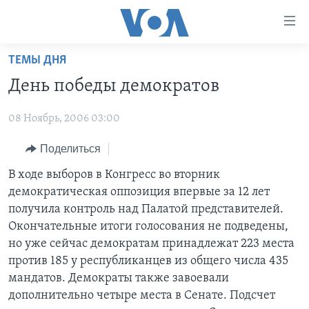
Линки
доступности
Перейти
ТЕМЫ ДНЯ
на
ГЛАВНОЕ
День победы демократов
основной
ПРОГРАММЫ
контент
08 Ноябрь, 2006 03:00
ПРОЕКТЫ
Перейти
АМЕРИКА
к
ЭКСПЕРТИЗА
Поделиться
НОВОСТИ ЗА МИНУТУ
УЧИМ АНГЛИЙСКИЙ
основной
ИНТЕРВЬЮ
ИТОГИ
НАША АМЕРИКАНСКАЯ ИСТОРИЯ
В ходе выборов в Конгресс во вторник
навигации
демократическая оппозиция впервые за 12 лет
Перейти
ФАКТЫ ПРОТИВ ФЕЙКОВ
ПОЧЕМУ ЭТО ВАЖНО?
А КАК В АМЕРИКЕ?
получила контроль над Палатой представителей.
в
ЗА СВОБОДУ ПРЕССЫ
ДИСКУССИЯ VOA
АРТЕФАКТЫ
Окончательные итоги голосования не подведены,
поиск
но уже сейчас демократам принадлежат 223 места
УЧИМ АНГЛИЙСКИЙ
ДЕТАЛИ
АМЕРИКАНСКИЕ ГОРОДКИ
против 185 у республиканцев из общего числа 435
ВИДЕО
НЬЮ-ЙОРК NEW YORK
ТЕСТЫ
мандатов. Демократы также завоевали
дополнительно четыре места в Сенате. Подсчет
ПОДПИСКА НА НОВОСТИ
АМЕРИКА. БОЛЬШОЕ ПУТЕШЕСТВИЕ