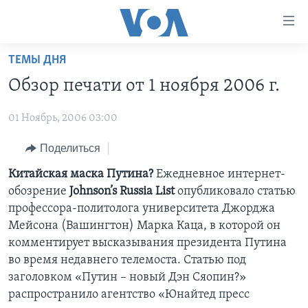
Линки
доступности
Перейти
ТЕМЫ ДНЯ
на
ГЛАВНОЕ
Обзор печати от 1 ноября 2006 г.
основной
ПРОГРАММЫ
контент
01 Ноябрь, 2006 03:00
ПРОЕКТЫ
Перейти
АМЕРИКА
к
ЭКСПЕРТИЗА
Поделиться
НОВОСТИ ЗА МИНУТУ
УЧИМ АНГЛИЙСКИЙ
основной
ИНТЕРВЬЮ
ИТОГИ
НАША АМЕРИКАНСКАЯ ИСТОРИЯ
Китайская маска Путина?
Ежедневное интернет-
навигации
обозрение
Johnson’s Russia List
опубликовало статью
Перейти
ФАКТЫ ПРОТИВ ФЕЙКОВ
ПОЧЕМУ ЭТО ВАЖНО?
А КАК В АМЕРИКЕ?
профессора-политолога университета Джорджа
в
ЗА СВОБОДУ ПРЕССЫ
ДИСКУССИЯ VOA
АРТЕФАКТЫ
Мейсона (Вашингтон) Марка Каца, в которой он
поиск
комментирует высказывания президента Путина
УЧИМ АНГЛИЙСКИЙ
ДЕТАЛИ
АМЕРИКАНСКИЕ ГОРОДКИ
во время недавнего телемоста. Статью под
ВИДЕО
НЬЮ-ЙОРК NEW YORK
ТЕСТЫ
заголовком «Путин – новый Дэн Сяопин?»
распространило агентство «Юнайтед пресс
ПОДПИСКА НА НОВОСТИ
АМЕРИКА. БОЛЬШОЕ ПУТЕШЕСТВИЕ