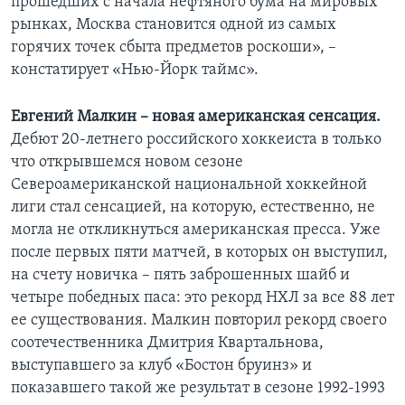
прошедших с начала нефтяного бума на мировых
рынках, Москва становится одной из самых
горячих точек сбыта предметов роскоши», –
констатирует «Нью-Йорк таймс».
Евгений Малкин – новая американская сенсация.
Дебют 20-летнего российского хоккеиста в только
что открывшемся новом сезоне
Североамериканской национальной хоккейной
лиги стал сенсацией, на которую, естественно, не
могла не откликнуться американская пресса. Уже
после первых пяти матчей, в которых он выступил,
на счету новичка – пять заброшенных шайб и
четыре победных паса: это рекорд НХЛ за все 88 лет
ее существования. Малкин повторил рекорд своего
соотечественника Дмитрия Квартальнова,
выступавшего за клуб «Бостон бруинз» и
показавшего такой же результат в сезоне 1992-1993