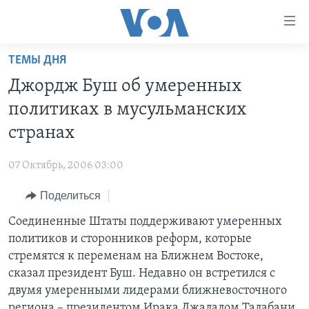
Линки
доступности
Перейти
ТЕМЫ ДНЯ
на
ГЛАВНОЕ
Джордж Буш об умеренных
основной
ПРОГРАММЫ
контент
политиках в мусульманских
ПРОЕКТЫ
Перейти
АМЕРИКА
странах
к
ЭКСПЕРТИЗА
НОВОСТИ ЗА МИНУТУ
УЧИМ АНГЛИЙСКИЙ
основной
07 Октябрь, 2006 03:00
ИНТЕРВЬЮ
ИТОГИ
НАША АМЕРИКАНСКАЯ ИСТОРИЯ
навигации
Перейти
Поделиться
ФАКТЫ ПРОТИВ ФЕЙКОВ
ПОЧЕМУ ЭТО ВАЖНО?
А КАК В АМЕРИКЕ?
в
Соединенные Штаты поддерживают умеренных
ЗА СВОБОДУ ПРЕССЫ
ДИСКУССИЯ VOA
АРТЕФАКТЫ
поиск
политиков и сторонников реформ, которые
УЧИМ АНГЛИЙСКИЙ
ДЕТАЛИ
АМЕРИКАНСКИЕ ГОРОДКИ
стремятся к переменам на Ближнем Востоке,
ВИДЕО
сказал президент Буш. Недавно он встретился с
НЬЮ-ЙОРК NEW YORK
ТЕСТЫ
двумя умеренными лидерами ближневосточного
ПОДПИСКА НА НОВОСТИ
АМЕРИКА. БОЛЬШОЕ ПУТЕШЕСТВИЕ
региона – президентом Ирака Джалалом Талабани