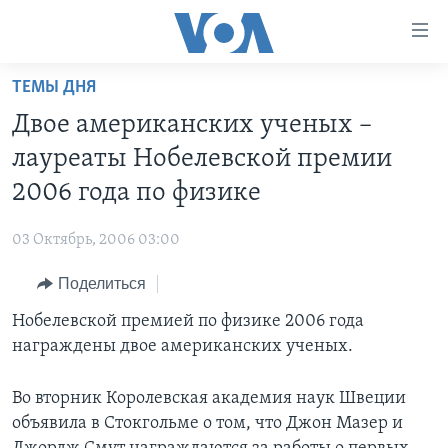
Линки
доступности
Перейти
ТЕМЫ ДНЯ
на
ГЛАВНОЕ
Двое американских ученых –
основной
ПРОГРАММЫ
контент
лауреаты Нобелевской премии
ПРОЕКТЫ
Перейти
АМЕРИКА
2006 года по физике
к
ЭКСПЕРТИЗА
НОВОСТИ ЗА МИНУТУ
УЧИМ АНГЛИЙСКИЙ
основной
03 Октябрь, 2006 03:00
ИНТЕРВЬЮ
ИТОГИ
НАША АМЕРИКАНСКАЯ ИСТОРИЯ
навигации
Перейти
Поделиться
ФАКТЫ ПРОТИВ ФЕЙКОВ
ПОЧЕМУ ЭТО ВАЖНО?
А КАК В АМЕРИКЕ?
в
Нобелевской премией по физике 2006 года
ЗА СВОБОДУ ПРЕССЫ
ДИСКУССИЯ VOA
АРТЕФАКТЫ
поиск
награждены двое американских ученых.
УЧИМ АНГЛИЙСКИЙ
ДЕТАЛИ
АМЕРИКАНСКИЕ ГОРОДКИ
ВИДЕО
НЬЮ-ЙОРК NEW YORK
ТЕСТЫ
Во вторник Королевская академия наук Швеции
объявила в Стокгольме о том, что Джон Мазер и
ПОДПИСКА НА НОВОСТИ
АМЕРИКА. БОЛЬШОЕ ПУТЕШЕСТВИЕ