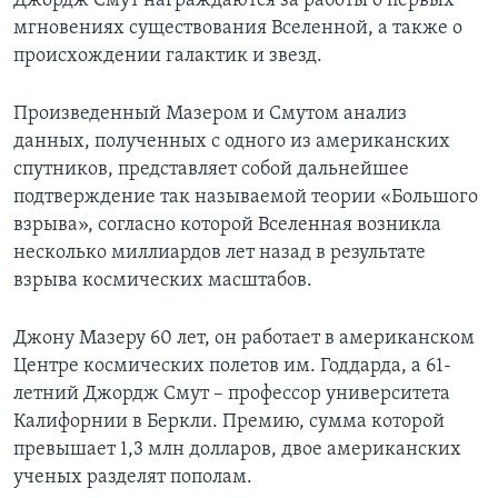
Джордж Смут награждаются за работы о первых
мгновениях существования Вселенной, а также о
Learning English
происхождении галактик и звезд.
СОЦИАЛЬНЫЕ СЕТИ
Произведенный Мазером и Смутом анализ
данных, полученных с одного из американских
спутников, представляет собой дальнейшее
подтверждение так называемой теории «Большого
Языки
взрыва», согласно которой Вселенная возникла
несколько миллиардов лет назад в результате
взрыва космических масштабов.
Джону Мазеру 60 лет, он работает в американском
Центре космических полетов им. Годдарда, а 61-
летний Джордж Смут – профессор университета
Калифорнии в Беркли. Премию, сумма которой
превышает 1,3 млн долларов, двое американских
ученых разделят пополам.