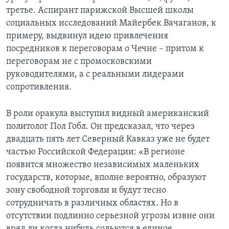
третье. Аспирант парижской Высшей школы
социальных исследований Майербек Вачаганов, к
примеру, выдвинул идею привлечения
посредников к переговорам о Чечне – притом к
переговорам не с промосковскими
руководителями, а с реальными лидерами
сопротивления.
В роли оракула выступил видный американский
политолог Пол Гобл. Он предсказал, что через
двадцать пять лет Северный Кавказ уже не будет
частью Российской Федерации: «В регионе
появится множество независимых маленьких
государств, которые, вполне вероятно, образуют
зону свободной торговли и будут тесно
сотрудничать в различных областях. Но в
отсутствии подлинно серьезной угрозы извне они
вряд ли когда нибудь сольются в единое