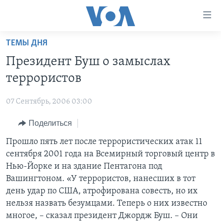
Линки
доступности
Перейти
ТЕМЫ ДНЯ
на
ГЛАВНОЕ
Президент Буш о замыслах
основной
ПРОГРАММЫ
контент
террористов
ПРОЕКТЫ
Перейти
АМЕРИКА
к
07 Сентябрь, 2006 03:00
ЭКСПЕРТИЗА
НОВОСТИ ЗА МИНУТУ
УЧИМ АНГЛИЙСКИЙ
основной
Поделиться
ИНТЕРВЬЮ
ИТОГИ
НАША АМЕРИКАНСКАЯ ИСТОРИЯ
навигации
Перейти
ФАКТЫ ПРОТИВ ФЕЙКОВ
Прошло пять лет после террористических атак 11
ПОЧЕМУ ЭТО ВАЖНО?
А КАК В АМЕРИКЕ?
в
сентября 2001 года на Всемирный торговый центр в
ЗА СВОБОДУ ПРЕССЫ
ДИСКУССИЯ VOA
АРТЕФАКТЫ
поиск
Нью-Йорке и на здание Пентагона под
УЧИМ АНГЛИЙСКИЙ
ДЕТАЛИ
АМЕРИКАНСКИЕ ГОРОДКИ
Вашингтоном. «У террористов, нанесших в тот
день удар по США, атрофирована совесть, но их
ВИДЕО
НЬЮ-ЙОРК NEW YORK
ТЕСТЫ
нельзя назвать безумцами. Теперь о них известно
ПОДПИСКА НА НОВОСТИ
АМЕРИКА. БОЛЬШОЕ ПУТЕШЕСТВИЕ
многое, – сказал президент Джордж Буш. – Они