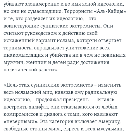
убивают злонамеренно и во имя ясной идеологии,
Learning English
но они не сумасшедшие. Террористы «Аль-Кайды»
и те, кто разделяет их идеологию, – это
воинствующие суннитские экстремисты. Они
СОЦИАЛЬНЫЕ СЕТИ
считают руководством к действию свой
искаженный вариант ислама, который отвергает
терпимость, оправдывает уничтожение всех
Языки
инакомыслящих и убийства ни в чем не повинных
мужчин, женщин и детей ради достижения
политической власти».
«Цель этих суннитских экстремистов – изменить
весь исламский мир, навязав ему радикальную
идеологию, – продолжал президент. – Пытаясь
построить халифат, они отказываются от любых
компромиссов и диалога с теми, кого называют
«неверными». Эта категория включает Америку,
свободные страны мира, евреев и всех мусульман,