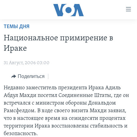
Линки
доступности
Перейти
ТЕМЫ ДНЯ
на
ГЛАВНОЕ
Национальное примирение в
основной
ПРОГРАММЫ
контент
Ираке
ПРОЕКТЫ
Перейти
АМЕРИКА
к
31 Август, 2006 03:00
ЭКСПЕРТИЗА
НОВОСТИ ЗА МИНУТУ
УЧИМ АНГЛИЙСКИЙ
основной
Поделиться
ИНТЕРВЬЮ
ИТОГИ
НАША АМЕРИКАНСКАЯ ИСТОРИЯ
навигации
Перейти
ФАКТЫ ПРОТИВ ФЕЙКОВ
Недавно заместитель президента Ирака Адиль
ПОЧЕМУ ЭТО ВАЖНО?
А КАК В АМЕРИКЕ?
в
Абдул Махди посетил Соединенные Штаты, где он
ЗА СВОБОДУ ПРЕССЫ
ДИСКУССИЯ VOA
АРТЕФАКТЫ
поиск
встречался с министром обороны Дональдом
УЧИМ АНГЛИЙСКИЙ
ДЕТАЛИ
АМЕРИКАНСКИЕ ГОРОДКИ
Рамсфелдом. В ходе своего визита Махди заявил,
что в настоящее время на семидесяти процентах
ВИДЕО
НЬЮ-ЙОРК NEW YORK
ТЕСТЫ
территории Ирака восстановлены стабильность и
ПОДПИСКА НА НОВОСТИ
АМЕРИКА. БОЛЬШОЕ ПУТЕШЕСТВИЕ
безопасность.