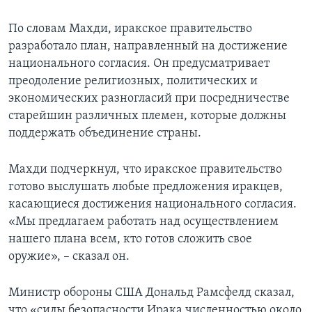
Learning English
По словам Махди, иракское правительство
разработало план, направленный на достижение
СОЦИАЛЬНЫЕ СЕТИ
национального согласия. Он предусматривает
преодоление религиозных, политических и
экономических разногласий при посредничестве
старейшин различных племен, которые должны
Языки
поддержать объединение страны.
Махди подчеркнул, что иракское правительство
готово выслушать любые предложения иракцев,
касающиеся достижения национального согласия.
«Мы предлагаем работать над осуществлением
нашего плана всем, кто готов сложить свое
оружие», – сказал он.
Министр обороны США Дональд Рамсфелд сказал,
что «силы безопасности Ирака численностью около