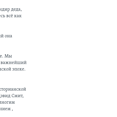
ндир деда,
сь всё как
ий она
де. Мы
 - важнейший
нской эпохе.
икторианской
Дэвид Смит,
 многим
нием ,