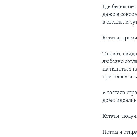
Где бы вы не 
даже в соврем
в стекле, и т
Кстати, время
Так вот, свид
любезно согл
начинаться н
пришлось оста
Я застала сэр
доме идеаль
Кстати, получ
Потом я отпр