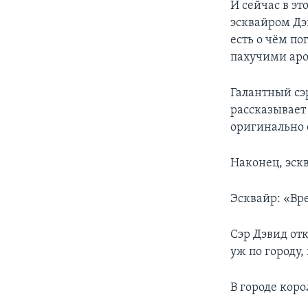
И сейчас в эт
эсквайром Дэв
есть о чём п
пахучими аро
Галантный сэ
рассказывает 
оригинально 
Наконец, эскв
Эсквайр: «Вре
Сэр Дэвид от
уж по городу,
В городе кор