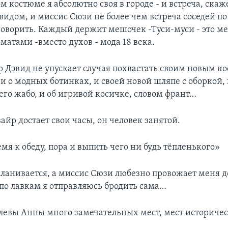
ом костюме я абсолютно своя в городе - и встреча, скаж
идом, и миссис Сюзи не более чем встреча соседей по
оговорить. Каждый держит мешочек -Туси-муси - это м
матами -вместо духов - мода 18 века.
р Дэвид не упускает случая похвастать своим новым к
и о модных ботинках, и своей новой шляпе с оборкой, 
его жабо, и об игривой косичке, словом франт…
айр достает свои часы, он человек занятой.
мя к обеду, пора и выпить чего ни будь тёпленького»
кланивается, а миссис Сюзи любезно провожает меня до
 по лавкам я отправляюсь бродить сама…
олевы Анны много замечательных мест, мест историче