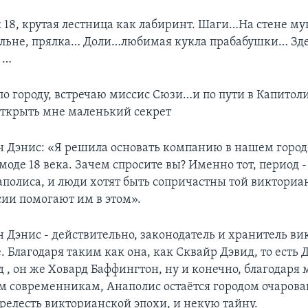
к 18, крутая лестница как лабиринт. Шаги…На стене му
альне, прялка… Доли…любимая кукла прабабушки… Зде
 …
по городу, встречаю миссис Сюзи…и по пути в Капитол
открыть мне маленький секрет
 Дэнис: «Я решила основать компанию в нашем горо
 моде 18 века. Зачем спросите вы? Именно тот, период
аполиса, и люди хотят быть сопричастны той викториа
ии помогают им в этом».
 Дэнис - действительно, законодатель и хранитель в
. Благодаря таким как она, как Сквайр Дэвид, то есть 
д , он же Ховард Баффингтон, ну и конечно, благодаря
 современникам, Анаполис остаётся городом очарова
прелесть викторианской эпохи, и некую тайну.