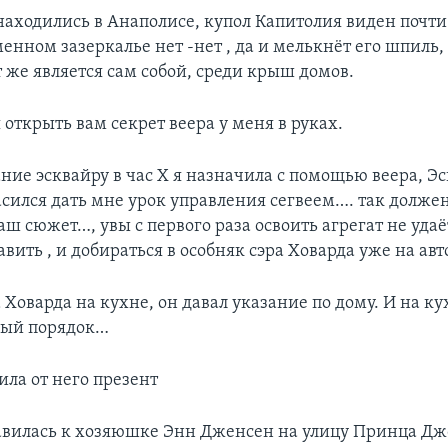
находились в Анаполисе, купол Капитолия виден почти 
енном зазеркалье нет -нет , да и мелькнёт его шпиль
ут же является сам собой, среди крыш домов.
 открыть вам секрет веера у меня в руках.
ание эсквайру в час Х я назначила с помощью веера, Э
асился дать мне урок управления сегвеем…. так долже
аш сюжет…, увы с первого раза освоить агрегат не уда
вить , и добираться в особняк сэра Ховарда уже на ав
а Ховарда на кухне, он давал указание по дому. И на ку
ный порядок…
ила от него презент
авилась к хозяюшке Энн Дженсен на улицу Принца Д