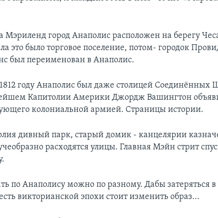
а Мэриленд город Анаполис расположен на берегу Чес
ла это было торговое поселение, потом- городок Провид
нс был переименован в Анаполис.
 1812 году Анаполис был даже столицей Соединённых Ш
арейшем Капитолии Америки Джордж Вашингтон объяви
ующего колониальной армией. Cтраницы истории.
олия дивный парк, старый домик - канцелярии казначе
учеобразно расходятся улицы. Главная Мэйн стрит спус
у.
ь по Анаполису можно по разному. Дабы затеряться в 
есть викторианской эпохи стоит изменить образ...