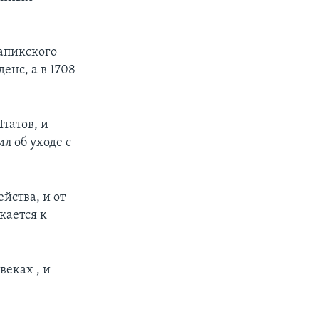
апикского
енс, а в 1708
татов, и
л об уходе с
йства, и от
кается к
веках , и