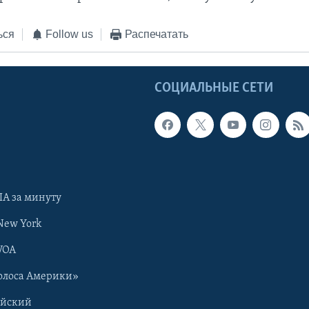
ься
Follow us
Распечатать
Ы
СОЦИАЛЬНЫЕ СЕТИ
А за минуту
New York
VOA
олоса Америки»
ийский