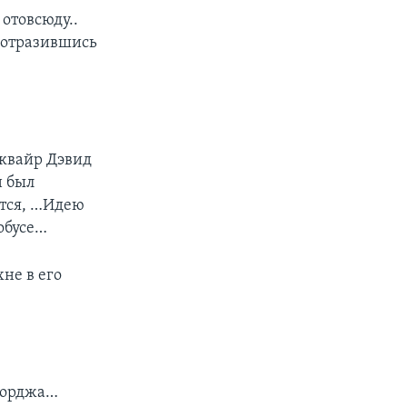
отовсюду..
, отразившись
сквайр Дэвид
н был
ётся, …Идею
тобусе…
хне в его
жорджа…