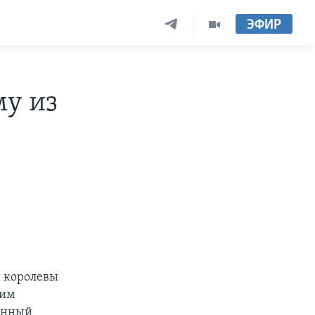
ЭФИР
му из
й королевы
оим
ванный