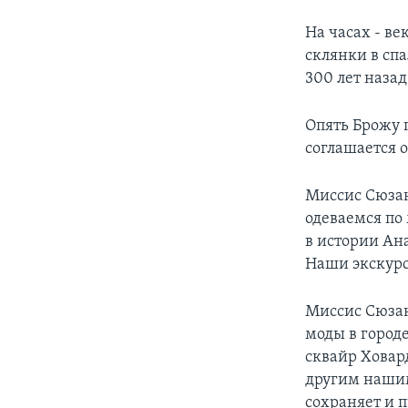
На часах - ве
склянки в сп
300 лет назад
Опять Брожу 
соглашается 
Миссис Сюзан
одеваемся по
в истории Ан
Наши экскурс
Миссис Сюзан
моды в городе
сквайр Ховар
другим нашим
сохраняет и 