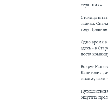
странник».
Столица штат
залива. Снача
году Превиде
Одно время в
здесь - в Ст
поста команд
Вокруг Капит
Капитолия , л
самому залив
Путешествоват
ощутить прел