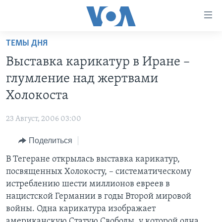
Линки
доступности
Перейти
ТЕМЫ ДНЯ
на
ГЛАВНОЕ
Выставка карикатур в Иране –
основной
ПРОГРАММЫ
контент
глумление над жертвами
ПРОЕКТЫ
Перейти
АМЕРИКА
Холокоста
к
ЭКСПЕРТИЗА
НОВОСТИ ЗА МИНУТУ
УЧИМ АНГЛИЙСКИЙ
основной
23 Август, 2006 03:00
ИНТЕРВЬЮ
ИТОГИ
НАША АМЕРИКАНСКАЯ ИСТОРИЯ
навигации
Перейти
Поделиться
ФАКТЫ ПРОТИВ ФЕЙКОВ
ПОЧЕМУ ЭТО ВАЖНО?
А КАК В АМЕРИКЕ?
в
В Тегеране открылась выставка карикатур,
ЗА СВОБОДУ ПРЕССЫ
ДИСКУССИЯ VOA
АРТЕФАКТЫ
поиск
посвященных Холокосту, – систематическому
УЧИМ АНГЛИЙСКИЙ
ДЕТАЛИ
АМЕРИКАНСКИЕ ГОРОДКИ
истреблению шести миллионов евреев в
ВИДЕО
нацистской Германии в годы Второй мировой
НЬЮ-ЙОРК NEW YORK
ТЕСТЫ
войны. Одна карикатура изображает
ПОДПИСКА НА НОВОСТИ
АМЕРИКА. БОЛЬШОЕ ПУТЕШЕСТВИЕ
американскую Статую Свободы, у которой одна