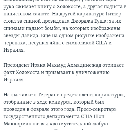
рука сжимает книгу о Холокосте, а другая поднята в
Learning English
нацистском салюте. На другой карикатуре Гитлер
стоит за спиной президента Джорджа Буша; за их
СОЦИАЛЬНЫЕ СЕТИ
спинами падают бомбы, на которых изображены
звезды Давида. Еще на одном рисунке изображена
черепаха, несущая яйца с символикой США и
Израиля.
Языки
Президент Ирана Махмуд Ахмадинежад отрицает
факт Холокоста и призывает к уничтожению
Израиля.
На выставке в Тегеране представлены карикатуры,
отобранные в ходе конкурса, который был
проведен в феврале этого года. Пресс-секретарь
государственного департамента США Шон
Маккормак назвал «возмутительной любую