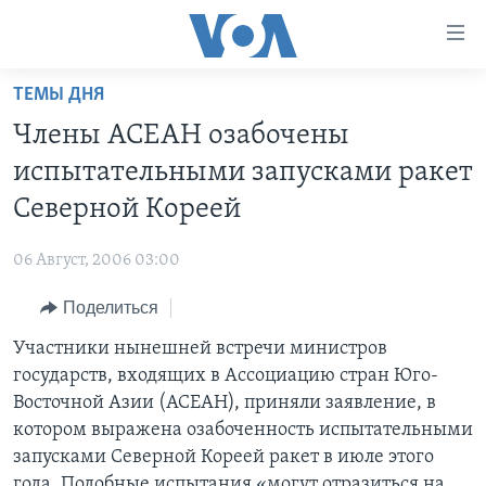
Линки
доступности
Перейти
ТЕМЫ ДНЯ
на
ГЛАВНОЕ
Члены АСЕАН озабочены
основной
ПРОГРАММЫ
контент
испытательными запусками ракет
ПРОЕКТЫ
Перейти
АМЕРИКА
Северной Кореей
к
ЭКСПЕРТИЗА
НОВОСТИ ЗА МИНУТУ
УЧИМ АНГЛИЙСКИЙ
основной
06 Август, 2006 03:00
ИНТЕРВЬЮ
ИТОГИ
НАША АМЕРИКАНСКАЯ ИСТОРИЯ
навигации
Перейти
Поделиться
ФАКТЫ ПРОТИВ ФЕЙКОВ
ПОЧЕМУ ЭТО ВАЖНО?
А КАК В АМЕРИКЕ?
в
Участники нынешней встречи министров
ЗА СВОБОДУ ПРЕССЫ
ДИСКУССИЯ VOA
АРТЕФАКТЫ
поиск
государств, входящих в Ассоциацию стран Юго-
УЧИМ АНГЛИЙСКИЙ
ДЕТАЛИ
АМЕРИКАНСКИЕ ГОРОДКИ
Восточной Азии (АСЕАН), приняли заявление, в
ВИДЕО
котором выражена озабоченность испытательными
НЬЮ-ЙОРК NEW YORK
ТЕСТЫ
запусками Северной Кореей ракет в июле этого
ПОДПИСКА НА НОВОСТИ
АМЕРИКА. БОЛЬШОЕ ПУТЕШЕСТВИЕ
года. Подобные испытания «могут отразиться на