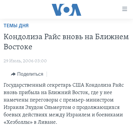
Линки
доступности
Перейти
ТЕМЫ ДНЯ
на
ГЛАВНОЕ
Кондолиза Райс вновь на Ближнем
основной
ПРОГРАММЫ
контент
Востоке
ПРОЕКТЫ
Перейти
АМЕРИКА
к
29 Июль, 2006 03:00
ЭКСПЕРТИЗА
НОВОСТИ ЗА МИНУТУ
УЧИМ АНГЛИЙСКИЙ
основной
Поделиться
ИНТЕРВЬЮ
ИТОГИ
НАША АМЕРИКАНСКАЯ ИСТОРИЯ
навигации
Перейти
ФАКТЫ ПРОТИВ ФЕЙКОВ
Государственный секретарь США Кондолиза Райс
ПОЧЕМУ ЭТО ВАЖНО?
А КАК В АМЕРИКЕ?
в
вновь прибыла на Ближний Восток, где у нее
ЗА СВОБОДУ ПРЕССЫ
ДИСКУССИЯ VOA
АРТЕФАКТЫ
поиск
намечены переговоры с премьер-министром
УЧИМ АНГЛИЙСКИЙ
ДЕТАЛИ
АМЕРИКАНСКИЕ ГОРОДКИ
Израиля Эхудом Ольмертом о продолжающихся
боевых действиях между Израилем и боевиками
ВИДЕО
НЬЮ-ЙОРК NEW YORK
ТЕСТЫ
«Хезболлы» в Ливане.
ПОДПИСКА НА НОВОСТИ
АМЕРИКА. БОЛЬШОЕ ПУТЕШЕСТВИЕ