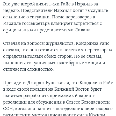
Это уже второй визит г-жи Райс в Израиль за
Learning English
неделю. Представители Израиля хотят выслушать
ее мнение о ситуации. После переговоров в
СОЦИАЛЬНЫЕ СЕТИ
Израиле госсекретарь планирует встретиться с
официальными представителями Ливана.
Отвечая на вопросы журналистов, Кондолиза Райс
Языки
сказала, что она готовится к нелегким переговорам
с представителями обеих сторон. По ее словам,
нынешняя ситуация вызывает бурные эмоции и
отличается сложностью.
Президент Джордж Буш сказал, что Кондолиза Райс
в ходе своей поездки на Ближний Восток будет
пытаться разработать приемлемый вариант
резолюции для обсуждения в Совете Безопасности
ООН, когда она начнет в понедельник переговоры о
размещении многонациональных сил в Южном