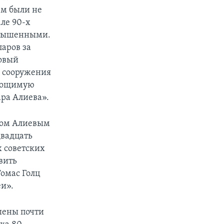
ем были не
ле 90-х
завышенными.
ларов за
новый
и сооружения
стощимую
ра Алиева».
нном Алиевым
двадцать
 советских
вить
омас Голц
еи».
шены почти