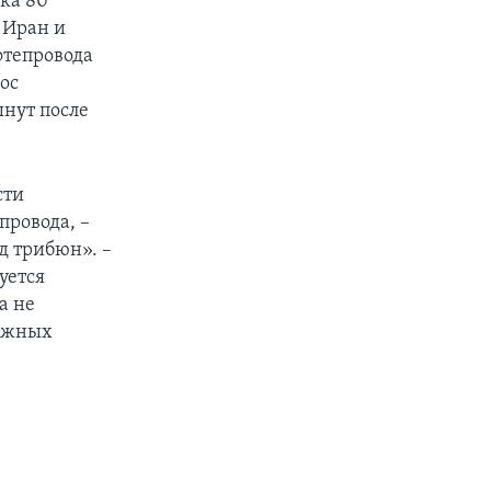
дка 80
о Иран и
фтепровода
ос
ынут после
сти
ровода, –
д трибюн». –
уется
а не
ложных