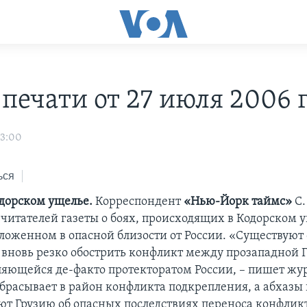
печати от 27 июля 2006 г
03:00
ься
одорском ущелье.
Корреспондент
«Нью-Йорк таймс»
С.
читателей газеты о боях, происходящих в Кодорском у
оложенном в опасной близости от России. «Существуют 
т вновь резко обострить конфликт между прозападной 
ляющейся де-факто протекторатом России, – пишет жур
брасывает в район конфликта подкрепления, а абхазы 
т Грузию об опасных последствиях переноса конфлик