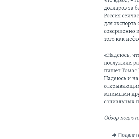
что вдвое, – 
долларов за б
Россия сейча
для экспорта
совершенно ин
того как неф
«Надеюсь, чт
послужили ра
пишет Томас 
Надеюсь и на
открывающими
мнимыми друз
социальных п
Обзор подгот
Поделит