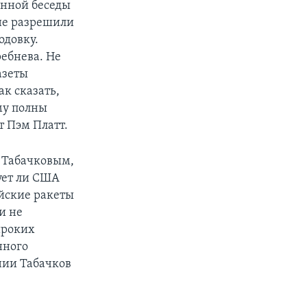
онной беседы
не разрешили
одовку.
ребнева. Не
азеты
к сказать,
му полны
т Пэм Платт.
м Табачковым,
ует ли США
ейские ракеты
и не
ироких
нного
ании Табачков