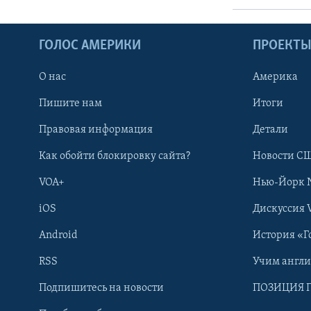
ГОЛОС АМЕРИКИ
ПРОЕКТ
О нас
Америка
Пишите нам
Итоги
Правовая информация
Детали
Как обойти блокировку сайта?
Новости СШ
VOA+
Нью-Йорк 
iOS
Дискуссия 
Android
История «Г
RSS
Учим англ
Learning English
Подпишитесь на новости
ПОЗИЦИЯ 