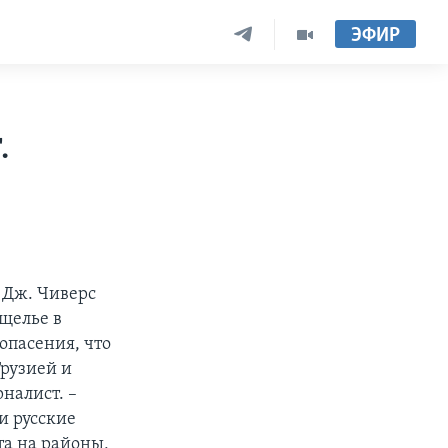
ЭФИР
.
 Дж. Чиверс
щелье в
опасения, что
Грузией и
налист. –
и русские
та на районы,