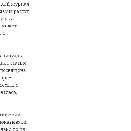
цевый журнал
кламы растут
 масса
л может
л»,
 никуда» –
ала статью
я посвящена
торое
десять с
валась,
тазией», –
доказывали,
лько по их