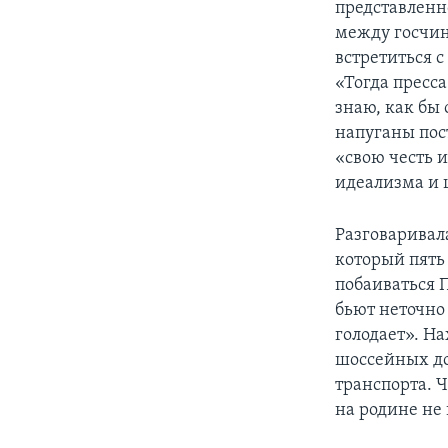
представленн
между госчин
встретиться с
«Тогда пресса
знаю, как бы 
напуганы пос
«свою честь 
идеализма и 
Разговаривал
который пять
побаиваться 
бьют неточно 
голодает». Н
шоссейных до
транспорта. Ч
на родине не