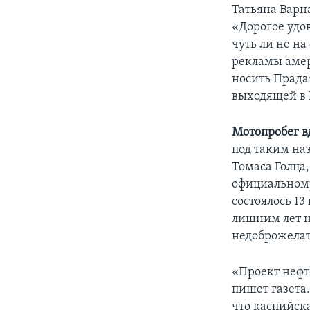
Татьяна Варн
«Дорогое удов
чуть ли не на
рекламы амер
носить Прада»
выходящей в 
Мотопробег в
под таким на
Томаса Голца
официальному
состоялось 13
лишним лет н
недоброжелат
«Проект нефт
пишет газета
что каспийск