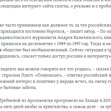
едакции шел об освещении политических событий и и
концепции интернет-сайта газеты, о рекламе и о проб
е часто принимаем как должное то, за что российски
приходится постоянно бороться, – пишет автор. – По о
ладивостокского журналиста Андрея Калачинского, пи
пришелся на десятилетие с 1989 по 1997 год. Тогда и а
в обществе был необыкновенный. Сейчас ситуация в 
удшилась, спасает только доступ россиян к интернету»
зиденте мы можем говорить все что угодно», – сказал
 – спросила Платт. «Поменьше», – ответил российский 
прежний интерес к политике у народа исчез, на смену
 бытовые заботы.
ребневой из Арсеньевска прогремело на Западе в 2000
а пять дней якобы за хулиганство, а самом деле – за 