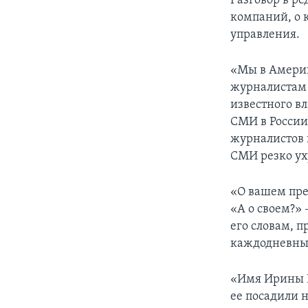
Разговор в р
компаний, о 
управления.
«Мы в Америк
журналистам 
известного в
СМИ в России 
журналистов 
СМИ резко ух
«О вашем пре
«А о своем?»
его словам, 
каждодневные
«Имя Ирины Г
ее посадили н