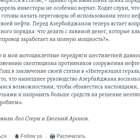
говорится в статье, – однако при нынешних ценах поря
аррель инвесторы не особенно ворчат. Ходят слухи, чт
с готовы начать переговоры об использовании этого не
 своей нефти. Перед Азербайджаном теперь встает вопр
ого порядка: что делать с лавиной денег, которые хл
тепровод заработает на полную мощность?».
о и мои мотоциклетные передряги шестилетней давно
звеянию скептицизма противников сооружения нефтеп
Голц в заключение своей статьи в «Интернэшнл гераль
 то, что нынешнее руководство Азербайджана воспольз
ся возможностями, чтобы обзавестись настоящими, 
ьями и направить больше средств на решение неот
роблем».
овили Лео Стерн и Евгений Аронов.
ься
Follow us
Распечатать