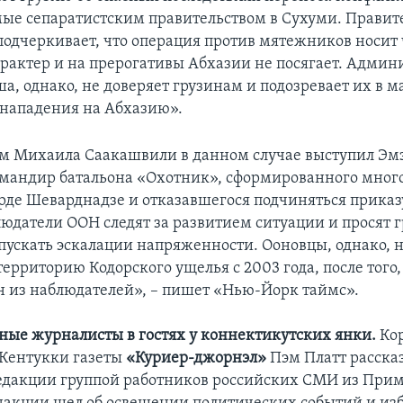
ые сепаратистским правительством в Сухуми. Правит
одчеркивает, что операция против мятежников носит 
рактер и на прерогативы Абхазии не посягает. Админ
а, однако, не доверяет грузинам и подозревает их в 
нападения на Абхазию».
м Михаила Саакашвили в данном случае выступил Эм
мандир батальона «Охотник», сформированного много
рде Шеварднадзе и отказавшегося подчиняться приказу
юдатели ООН следят за развитием ситуации и просят г
опускать эскалации напряженности. Ооновцы, однако, 
ерриторию Кодорского ущелья с 2003 года, после того,
 из наблюдателей», – пишет «Нью-Йорк таймс».
ные журналисты в гостях у коннектикутских янки.
Кор
Кентукки газеты
«Куриер-джорнэл»
Пэм Платт расска
дакции группой работников российских СМИ из Прим