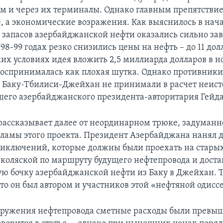
м и через их терминалы. Однако главным препятстви
, а экономические возражения. Как выяснилось в нача
и запасов азербайджанской нефти оказались сильно 
998-99 годах резко снизились цены на нефть – до 11 дол
ких условиях идея вложить 2,5 миллиарда долларов в 
воспринималась как плохая шутка. Однако противник
 Баку-Тбилиси-Джейхан не принимали в расчет неи
его азербайджанского президента-авторитария Гейда
 рассказывает далее от неординарном трюке, задума
кламы этого проекта. Президент Азербайджана нанял 
иключений, которые должны были проехать на старых
 коляской по маршруту будущего нефтепровода и доста
ю бочку азербайджанской нефти из Баку в Джейхан. Т
то он был автором и участников этой «нефтяной одисс
оружения нефтепровода сметные расходы были превы