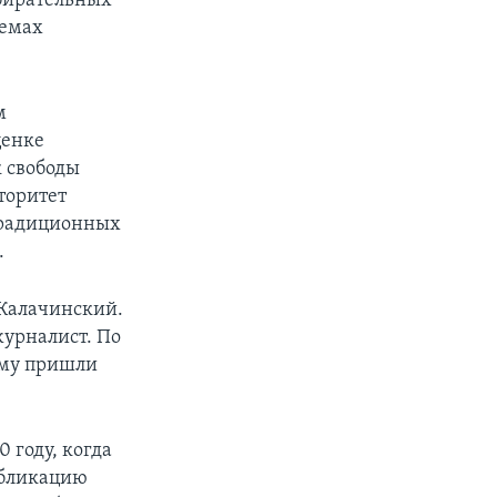
збирательных
лемах
м
ценке
к свободы
вторитет
традиционных
.
 Калачинский.
журналист. По
 ему пришли
 году, когда
публикацию