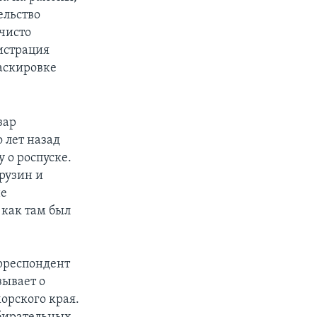
ельство
чисто
истрация
маскировке
зар
 лет назад
 о роспуске.
рузин и
не
 как там был
респондент
зывает о
орского края.