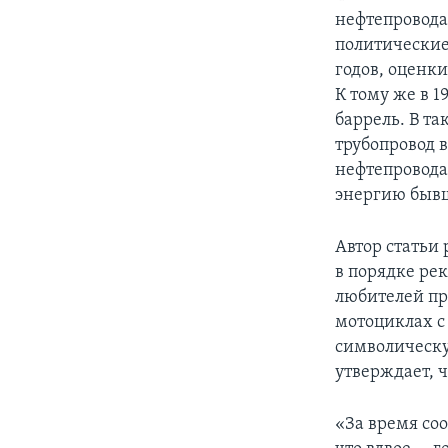
нефтепровода
политические
годов, оценк
К тому же в 1
баррель. В та
трубопровод 
нефтепровода
энергию бывш
Автор статьи
в порядке ре
любителей пр
мотоциклах с
символическу
утверждает, ч
«За время со