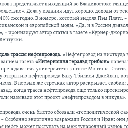
акова представляет выходящий во Владивостоке глян
ольствие». Дела у издания идут хорошо, доходы от ре
 40% ежегодно. В номере, который видела Пэм Платт, –
иканской и европейской моды. «Да, и в России дьяво
, – иронизирует автор статьи в газете «Куриер-джорнэ
Кентукки.
доль трассы нефтепровода.
«Нефтепровод из ниоткуда в
званием газета
«Интернэшнл геральд трибюн»
напечат
, преподавателя университета в штате Монтана. Стать
 открытию нефтепровода Баку-Тбилиси-Джейхан, ко
 июля. В первых же строчках автор раскрывает скобки: 
азад, когда трасса нефтепровода еще только проектиро
ели называли этот проект «нефтепроводом в никуда».
епровода очень быстро обозвали «геополитической фан
. – Особенно энергично возражали Россия и Иран: они 
ая нефть может поступать на международный рынок то