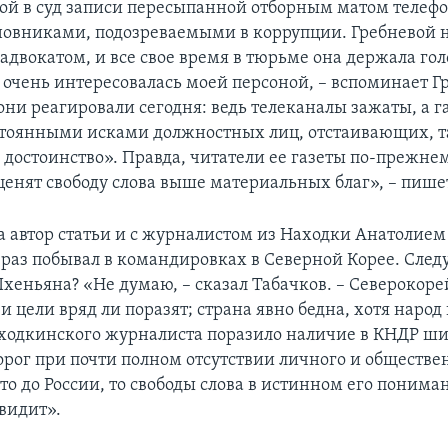
ой в суд записи пересыпанной отборным матом телеф
овниками, подозреваемыми в коррупции. Гребневой 
 адвокатом, и все свое время в тюрьме она держала гол
 очень интересовалась моей персоной, – вспоминает Г
они реагировали сегодня: ведь телеканалы зажаты, а г
тоянными исками должностных лиц, отстаивающих, та
и достоинство». Правда, читатели ее газеты по-прежне
ценят свободу слова выше материальных благ», – пише
а автор статьи и с журналистом из Находки Анатолие
 раз побывал в командировках в Северной Корее. След
Пхеньяна? «Не думаю, – сказал Табачков. – Северокор
и цели вряд ли поразят; страна явно бедна, хотя народ 
аходкинского журналиста поразило наличие в КНДР ш
рог при почти полном отсутствии личного и обществе
то до России, то свободы слова в истинном его поним
 видит».