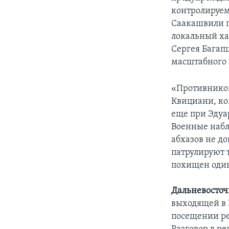
контролируем
Саакашвили п
локальный ха
Сергея Багапш
масштабного 
«Противнико
Квициани, ко
еще при Эдуа
Военные набл
абхазов не д
патрулируют т
похищен один
Дальневосточ
выходящей в 
посещении ре