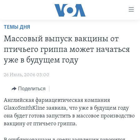
Линки
доступности
Перейти
ТЕМЫ ДНЯ
на
ГЛАВНОЕ
Массовый выпуск вакцины от
основной
ПРОГРАММЫ
контент
птичьего гриппа может начаться
ПРОЕКТЫ
Перейти
АМЕРИКА
уже в будущем году
к
ЭКСПЕРТИЗА
НОВОСТИ ЗА МИНУТУ
УЧИМ АНГЛИЙСКИЙ
основной
26 Июль, 2006 03:00
ИНТЕРВЬЮ
ИТОГИ
НАША АМЕРИКАНСКАЯ ИСТОРИЯ
навигации
Перейти
Поделиться
ФАКТЫ ПРОТИВ ФЕЙКОВ
ПОЧЕМУ ЭТО ВАЖНО?
А КАК В АМЕРИКЕ?
в
Английская фармацевтическая компания
ЗА СВОБОДУ ПРЕССЫ
ДИСКУССИЯ VOA
АРТЕФАКТЫ
поиск
GlaxoSmithKline заявила, что уже в будущем году
УЧИМ АНГЛИЙСКИЙ
ДЕТАЛИ
АМЕРИКАНСКИЕ ГОРОДКИ
она будет готова запустить в массовое производство
ВИДЕО
вакцину от птичьего гриппа.
НЬЮ-ЙОРК NEW YORK
ТЕСТЫ
ПОДПИСКА НА НОВОСТИ
АМЕРИКА. БОЛЬШОЕ ПУТЕШЕСТВИЕ