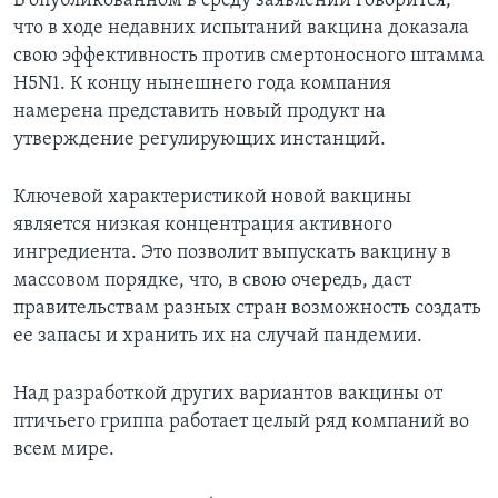
В опубликованном в среду заявлении говорится,
что в ходе недавних испытаний вакцина доказала
Learning English
свою эффективность против смертоносного штамма
H5N1. К концу нынешнего года компания
СОЦИАЛЬНЫЕ СЕТИ
намерена представить новый продукт на
утверждение регулирующих инстанций.
Ключевой характеристикой новой вакцины
Языки
является низкая концентрация активного
ингредиента. Это позволит выпускать вакцину в
массовом порядке, что, в свою очередь, даст
правительствам разных стран возможность создать
ее запасы и хранить их на случай пандемии.
Над разработкой других вариантов вакцины от
птичьего гриппа работает целый ряд компаний во
всем мире.