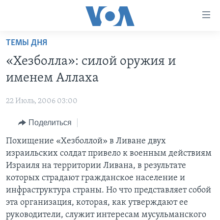
Линки
доступности
Перейти
ТЕМЫ ДНЯ
на
ГЛАВНОЕ
«Хезболла»: силой оружия и
основной
ПРОГРАММЫ
контент
именем Аллаха
ПРОЕКТЫ
Перейти
АМЕРИКА
к
22 Июль, 2006 03:00
ЭКСПЕРТИЗА
НОВОСТИ ЗА МИНУТУ
УЧИМ АНГЛИЙСКИЙ
основной
Поделиться
ИНТЕРВЬЮ
ИТОГИ
НАША АМЕРИКАНСКАЯ ИСТОРИЯ
навигации
Перейти
ФАКТЫ ПРОТИВ ФЕЙКОВ
Похищение «Хезболлой» в Ливане двух
ПОЧЕМУ ЭТО ВАЖНО?
А КАК В АМЕРИКЕ?
в
израильских солдат привело к военным действиям
ЗА СВОБОДУ ПРЕССЫ
ДИСКУССИЯ VOA
АРТЕФАКТЫ
поиск
Израиля на территории Ливана, в результате
УЧИМ АНГЛИЙСКИЙ
ДЕТАЛИ
АМЕРИКАНСКИЕ ГОРОДКИ
которых страдают гражданское население и
инфраструктура страны. Но что представляет собой
ВИДЕО
НЬЮ-ЙОРК NEW YORK
ТЕСТЫ
эта организация, которая, как утверждают ее
ПОДПИСКА НА НОВОСТИ
АМЕРИКА. БОЛЬШОЕ ПУТЕШЕСТВИЕ
руководители, служит интересам мусульманского