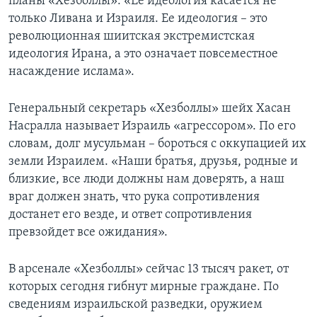
планы «Хезболлы»: «Ее идеология касается не
только Ливана и Израиля. Ее идеология – это
революционная шиитская экстремистская
идеология Ирана, а это означает повсеместное
насаждение ислама».
Генеральный секретарь «Хезболлы» шейх Хасан
Насралла называет Израиль «агрессором». По его
словам, долг мусульман – бороться с оккупацией их
земли Израилем. «Наши братья, друзья, родные и
близкие, все люди должны нам доверять, а наш
враг должен знать, что рука сопротивления
достанет его везде, и ответ сопротивления
превзойдет все ожидания».
В арсенале «Хезболлы» сейчас 13 тысяч ракет, от
которых сегодня гибнут мирные граждане. По
сведениям израильской разведки, оружием