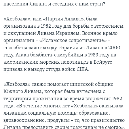
населения Ливана и соседних с ним стран?
Learning English
«Хезболла», или «Партия Аллаха», была
СОЦИАЛЬНЫЕ СЕТИ
организована в 1982 году для борьбы с вторжением
и оккупацией Ливана Израилем. Военное крыло
организации – «Исламское сопротивление» –
способствовало выходу Израиля из Ливана в 2000
Языки
году. Атака бомбиста-самоубийцы в 1983 году на
американских морских пехотинцев в Бейруте
привела к выводу оттуда войск США.
«Хезболла» также помогает шиитской общине
Южного Ливана, которая была вытеснена с
территории проживания во время вторжения 1982
года. «В течение многих лет «Хезболла» оказывала
ливанцам социальную помощь: образование,
здравоохранение, продукты – то, что правительство
Ливана предоставить своим гражданам не смогло»,