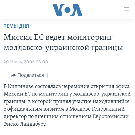
Линки
доступности
Перейти
ТЕМЫ ДНЯ
на
ГЛАВНОЕ
Миссия ЕС ведет мониторинг
основной
ПРОГРАММЫ
контент
молдавско-украинской границы
ПРОЕКТЫ
Перейти
АМЕРИКА
к
20 Июль, 2006 03:00
ЭКСПЕРТИЗА
НОВОСТИ ЗА МИНУТУ
УЧИМ АНГЛИЙСКИЙ
основной
Поделиться
ИНТЕРВЬЮ
ИТОГИ
НАША АМЕРИКАНСКАЯ ИСТОРИЯ
навигации
Перейти
ФАКТЫ ПРОТИВ ФЕЙКОВ
В Кишиневе состоялась церемония открытия офиса
ПОЧЕМУ ЭТО ВАЖНО?
А КАК В АМЕРИКЕ?
в
Миссии ЕС по мониторингу молдавско-украинской
ЗА СВОБОДУ ПРЕССЫ
ДИСКУССИЯ VOA
АРТЕФАКТЫ
поиск
границы, в которой принял участие находившийся
УЧИМ АНГЛИЙСКИЙ
ДЕТАЛИ
АМЕРИКАНСКИЕ ГОРОДКИ
с официальным визитом в Молдове Генеральный
директор по внешним отношениям Еврокомиссии
ВИДЕО
НЬЮ-ЙОРК NEW YORK
ТЕСТЫ
Энеко Ландабуру.
ПОДПИСКА НА НОВОСТИ
АМЕРИКА. БОЛЬШОЕ ПУТЕШЕСТВИЕ