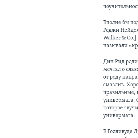
поучительнос
Вполне бы по
Реджи Нейде
Walker & Co.]
называли «кр
Дин Рид родил
мечтал о слав
от роду напра
смазлив. Хор
правильные, 
универмага. 
которое звуч
универмага.
В Голливуде Д