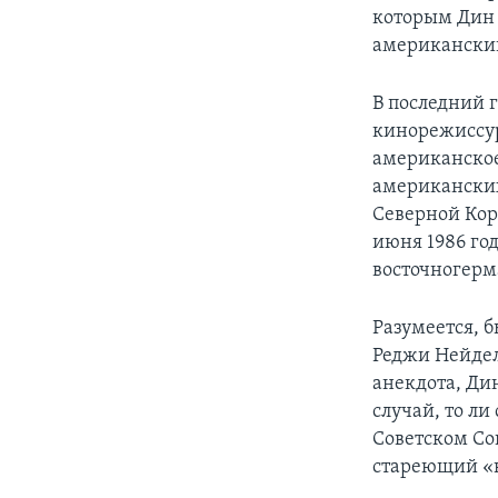
которым Дин 
американский
В последний 
кинорежиссур
американское
американских
Северной Кор
июня 1986 год
восточногерм
Разумеется, б
Реджи Нейдел
анекдота, Дин
случай, то л
Советском Со
стареющий «к