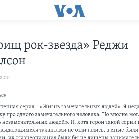
рищ рок-звезда» Реджи
лсон
03:00
ься
очтенная серия – «Жизнь замечательных людей». Я нед
у про одного замечательного человека. Но вполне мог
 незамечательных людей». И, хотя герои такой серии 
выдающимися талантами не отличались, а иные были
и, их жизнеописания были бы не лишены заниматель