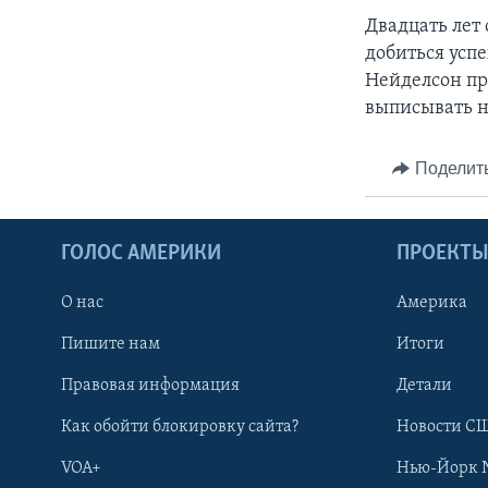
Двадцать лет 
добиться успе
Нейделсон пр
выписывать н
Поделит
ГОЛОС АМЕРИКИ
ПРОЕКТ
О нас
Америка
Пишите нам
Итоги
Правовая информация
Детали
Как обойти блокировку сайта?
Новости СШ
VOA+
Нью-Йорк 