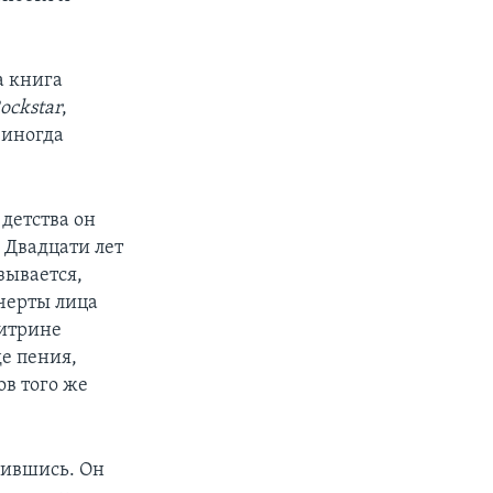
а книга
ockstar
,
 иногда
 детства он
 Двадцати лет
азывается,
 черты лица
витрине
е пения,
в того же
обившись. Он