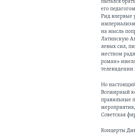
пытался брать
его педагого
Рид впервые 
империализма
на мысль поп
Латинскую Ам
левых сил, п
местном ради
роман» имела
телевидении 
Но настоящий
Всемирный ко
правильные п
мероприятия,
Советская фи
Концерты Дин