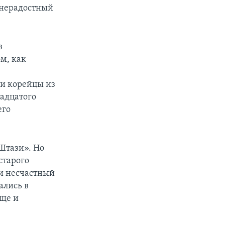
знерадостный
в
м, как
и корейцы из
надцатого
его
«Штази». Но
старого
ли несчастный
ались в
еще и