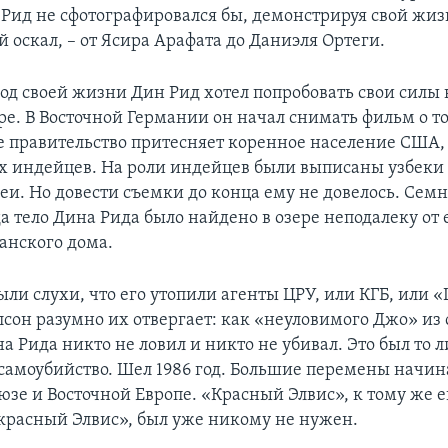
Рид не сфотографировался бы, демонстрируя свой жи
 оскал, – от Ясира Арафата до Даниэля Ортеги.
год своей жизни Дин Рид хотел попробовать свои силы 
е. В Восточной Германии он начал снимать фильм о то
 правительство притесняет коренное население США,
 индейцев. На роли индейцев были выписаны узбеки 
еи. Но довести съемки до конца ему не довелось. Сем
а тело Дина Рида было найдено в озере неподалеку от 
анского дома.
ыли слухи, что его утопили агенты ЦРУ, или КГБ, или 
сон разумно их отвергает: как «неуловимого Джо» из 
а Рида никто не ловил и никто не убивал. Этo был то 
и самоубийство. Шел 1986 год. Большие перемены начин
юзе и Восточной Европе. «Красный Элвис», к тому же 
расный Элвис», был уже никому не нужен.