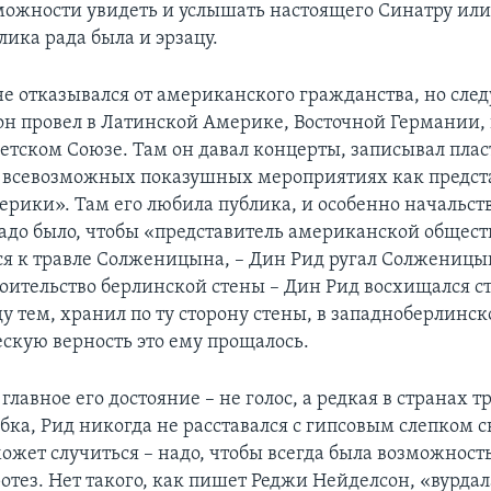
ожности увидеть и услышать настоящего Синатру или
лика рада была и эрзацу.
не отказывался от американского гражданства, но сл
 он провел в Латинской Америке, Восточной Германии,
ветском Союзе. Там он давал концерты, записывал пла
о всевозможных показушных мероприятиях как предст
ерики». Там его любила публика, и особенно начальств
адо было, чтобы «представитель американской общес
я к травле Солженицына, – Дин Рид ругал Солженицы
роительство берлинской стены – Дин Рид восхищался с
у тем, хранил по ту сторону стены, в западноберлинск
ескую верность это ему прощалось.
главное его достояние – не голос, а редкая в странах т
бка, Рид никогда не расставался с гипсовым слепком с
ожет случиться – надо, чтобы всегда была возможност
отез. Нет такого, как пишет Реджи Нейделсон, «вурдал