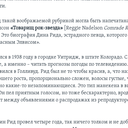
ти.
д такой воображаемой рубрикой могла быть напечатан
лсон
«Товарищ рок-звезда»
[Reggie Nadelson
Comrade R
. Это биография Дина Рида, эстрадного певца, которого
асным Элвисом».
ся в 1938 году в городке Уитридж, в штате Колорадо. С
е, а именно – читать прогнозы погоды по телевидению.
вился в Голливуд. Рид был не то чтобы красив, а, что н
ошего роста, пропорционально сложен, волосы густые,
но какие-то незапоминающиеся. Это тип манекена в 
Он пел приятным голосом, но тоже бесхарактерно, врод
ит между объявлениями о распродажах из репродукторо
ин Рид провел четыре года, так ничего толком и не д