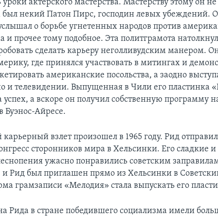
 уроки актерского мастерства. Мастерству этому он не
м был некий Патон Пирс, господин левых убеждений. О
услышал о борьбе угнетенных народов против америка
 и прочее тому подобное. Эта политграмота натолкну
робовать сделать карьеру неголливудским манером. Он
ерику, где принялся участвовать в митингах и демон
икетировать американские посольства, а заодно выступ
о и телевидении. Выпущенная в Чили его пластинка 
 успех, а вскоре он получил собственную программу н
в Буэнос-Айресе.
 карьерный взлет произошел в 1965 году. Рид отправил
нгресс сторонников мира в Хельсинки. Его сладкие и
еснопения ужасно понравились советским заправилам
 и Рид был приглашен прямо из Хельсинки в Советски
рма грамзаписи «Мелодия» стала выпускать его пласт
а Рида в стране победившего социализма имели больш