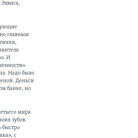
 Элвиса,
едующие
 но главным
стинки,
авитель
о. И
твенности»
на. Надо было
теной. Деньги
ом банке, но
ретьего мира
воих зубов.
ь быстро
ака», с