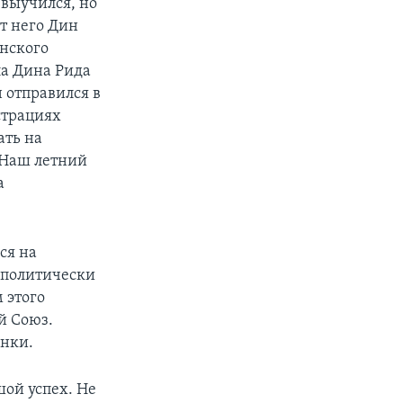
 выучился, но
т него Дин
нского
ла Дина Рида
 отправился в
страциях
ать на
«Наш летний
а
ся на
 политически
 этого
й Союз.
инки.
ой успех. Не