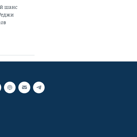
ой шанс
 Реджи
ков