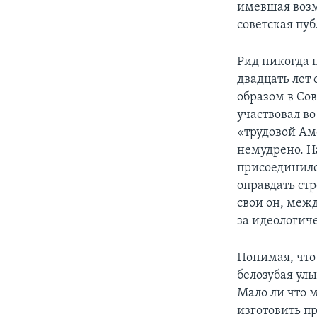
имевшая возм
советская пуб
Рид никогда 
двадцать лет
образом в Со
участвовал в
«трудовой Ам
немудрено. Н
присоединилс
оправдать ст
свои он, межд
за идеологич
Понимая, что 
белозубая улы
Мало ли что м
изготовить пр