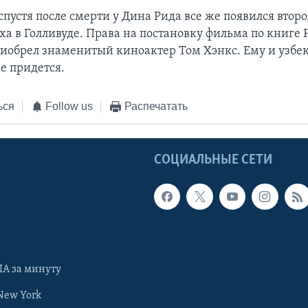
спустя после смерти у Дина Рида все же появился втор
ха в Голливуде. Права на постановку фильма по книге
иобрел знаменитый киноактер Том Хэнкс. Ему и узбе
е придется.
ься
Follow us
Распечатать
Ы
СОЦИАЛЬНЫЕ СЕТИ
А за минуту
New York