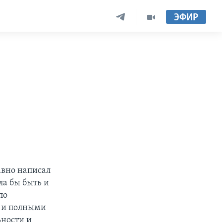
ЭФИР
авно написал
ла бы быть и
по
 и полными
ности и