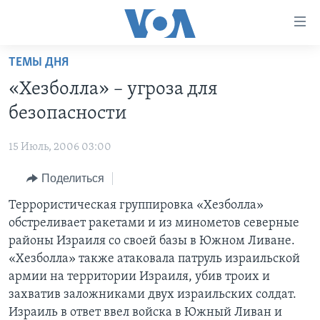
Линки
доступности
Перейти
ТЕМЫ ДНЯ
на
ГЛАВНОЕ
«Хезболла» – угроза для
основной
ПРОГРАММЫ
контент
безопасности
ПРОЕКТЫ
Перейти
АМЕРИКА
к
15 Июль, 2006 03:00
ЭКСПЕРТИЗА
НОВОСТИ ЗА МИНУТУ
УЧИМ АНГЛИЙСКИЙ
основной
Поделиться
ИНТЕРВЬЮ
ИТОГИ
НАША АМЕРИКАНСКАЯ ИСТОРИЯ
навигации
Перейти
ФАКТЫ ПРОТИВ ФЕЙКОВ
Террористическая группировка «Хезболла»
ПОЧЕМУ ЭТО ВАЖНО?
А КАК В АМЕРИКЕ?
в
обстреливает ракетами и из минометов северные
ЗА СВОБОДУ ПРЕССЫ
ДИСКУССИЯ VOA
АРТЕФАКТЫ
поиск
районы Израиля со своей базы в Южном Ливане.
УЧИМ АНГЛИЙСКИЙ
ДЕТАЛИ
АМЕРИКАНСКИЕ ГОРОДКИ
«Хезболла» также атаковала патруль израильской
армии на территории Израиля, убив троих и
ВИДЕО
НЬЮ-ЙОРК NEW YORK
ТЕСТЫ
захватив заложниками двух израильских солдат.
ПОДПИСКА НА НОВОСТИ
АМЕРИКА. БОЛЬШОЕ ПУТЕШЕСТВИЕ
Израиль в ответ ввел войска в Южный Ливан и