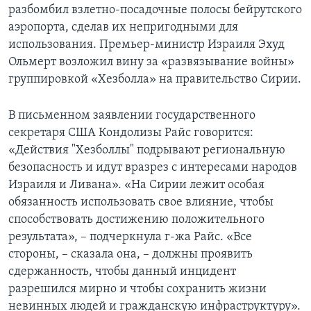
разбомбил взлетно-посадочные полосы бейрутского
Learning English
аэропорта, сделав их непригодными для
использования. Премьер-министр Израиля Эхуд
Ольмерт возложил вину за «развязывание войны»
СОЦИАЛЬНЫЕ СЕТИ
группировкой «Хезболла» на правительство Сирии.
В письменном заявлении государственного
Языки
секретаря США Кондолизы Райс говорится:
«Действия "Хезболлы" подрывают региональную
безопасность и идут вразрез с интересами народов
Израиля и Ливана». «На Сирии лежит особая
обязанность использовать свое влияние, чтобы
способствовать достижению положительного
результата», – подчеркнула г-жа Райс. «Все
стороны, – сказала она, – должны проявить
сдержанность, чтобы данный инцидент
разрешился мирно и чтобы сохранить жизни
невинных людей и гражданскую инфраструктуру».