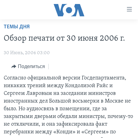
Линки
доступности
Перейти
ТЕМЫ ДНЯ
на
ГЛАВНОЕ
Обзор печати от 30 июня 2006 г.
основной
ПРОГРАММЫ
контент
30 Июнь, 2006 03:00
ПРОЕКТЫ
Перейти
АМЕРИКА
к
ЭКСПЕРТИЗА
Поделиться
НОВОСТИ ЗА МИНУТУ
УЧИМ АНГЛИЙСКИЙ
основной
ИНТЕРВЬЮ
ИТОГИ
НАША АМЕРИКАНСКАЯ ИСТОРИЯ
Согласно официальной версии Госдепартамента,
навигации
никаких трений между Кондолизой Райс и
Перейти
ФАКТЫ ПРОТИВ ФЕЙКОВ
ПОЧЕМУ ЭТО ВАЖНО?
А КАК В АМЕРИКЕ?
Сергеем Лавровым на заседании министров
в
ЗА СВОБОДУ ПРЕССЫ
ДИСКУССИЯ VOA
АРТЕФАКТЫ
иностранных дел Большой восьмерки в Москве не
поиск
было. Но аудиосвязь в помещении, где за
УЧИМ АНГЛИЙСКИЙ
ДЕТАЛИ
АМЕРИКАНСКИЕ ГОРОДКИ
закрытыми дверьми обедали министры, почему-то
ВИДЕО
НЬЮ-ЙОРК NEW YORK
ТЕСТЫ
не отключили, и она зафиксировала факт
перебранки между «Конди» и «Сергеем» по
ПОДПИСКА НА НОВОСТИ
АМЕРИКА. БОЛЬШОЕ ПУТЕШЕСТВИЕ