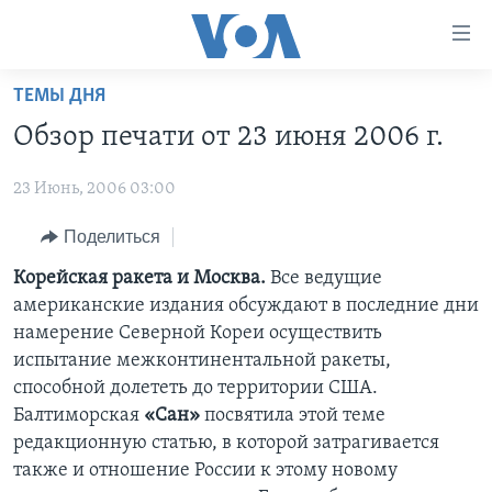
Линки
доступности
Перейти
ТЕМЫ ДНЯ
на
ГЛАВНОЕ
Обзор печати от 23 июня 2006 г.
основной
ПРОГРАММЫ
контент
23 Июнь, 2006 03:00
ПРОЕКТЫ
Перейти
АМЕРИКА
к
ЭКСПЕРТИЗА
Поделиться
НОВОСТИ ЗА МИНУТУ
УЧИМ АНГЛИЙСКИЙ
основной
ИНТЕРВЬЮ
ИТОГИ
НАША АМЕРИКАНСКАЯ ИСТОРИЯ
Корейская ракета и Москва.
Все ведущие
навигации
американские издания обсуждают в последние дни
Перейти
ФАКТЫ ПРОТИВ ФЕЙКОВ
ПОЧЕМУ ЭТО ВАЖНО?
А КАК В АМЕРИКЕ?
намерение Северной Кореи осуществить
в
ЗА СВОБОДУ ПРЕССЫ
ДИСКУССИЯ VOA
АРТЕФАКТЫ
испытание межконтинентальной ракеты,
поиск
способной долететь до территории США.
УЧИМ АНГЛИЙСКИЙ
ДЕТАЛИ
АМЕРИКАНСКИЕ ГОРОДКИ
Балтиморская
«Сан»
посвятила этой теме
ВИДЕО
НЬЮ-ЙОРК NEW YORK
ТЕСТЫ
редакционную статью, в которой затрагивается
также и отношение России к этому новому
ПОДПИСКА НА НОВОСТИ
АМЕРИКА. БОЛЬШОЕ ПУТЕШЕСТВИЕ