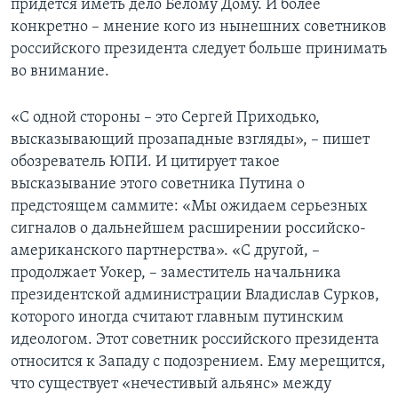
придется иметь дело Белому Дому. И более
конкретно – мнение кого из нынешних советников
Learning English
российского президента следует больше принимать
во внимание.
СОЦИАЛЬНЫЕ СЕТИ
«С одной стороны – это Сергей Приходько,
высказывающий прозападные взгляды», – пишет
обозреватель ЮПИ. И цитирует такое
Языки
высказывание этого советника Путина о
предстоящем саммите: «Мы ожидаем серьезных
сигналов о дальнейшем расширении российско-
американского партнерства». «С другой, –
продолжает Уокер, – заместитель начальника
президентской администрации Владислав Сурков,
которого иногда считают главным путинским
идеологом. Этот советник российского президента
относится к Западу с подозрением. Ему мерещится,
что существует «нечестивый альянс» между