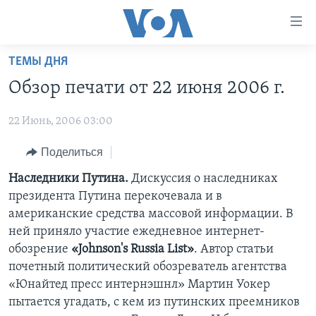
Линки
доступности
Перейти
ТЕМЫ ДНЯ
на
ГЛАВНОЕ
Обзор печати от 22 июня 2006 г.
основной
ПРОГРАММЫ
контент
22 Июнь, 2006 03:00
ПРОЕКТЫ
Перейти
АМЕРИКА
к
ЭКСПЕРТИЗА
Поделиться
НОВОСТИ ЗА МИНУТУ
УЧИМ АНГЛИЙСКИЙ
основной
ИНТЕРВЬЮ
ИТОГИ
НАША АМЕРИКАНСКАЯ ИСТОРИЯ
Наследники Путина.
Дискуссия о наследниках
навигации
президента Путина перекочевала и в
Перейти
ФАКТЫ ПРОТИВ ФЕЙКОВ
ПОЧЕМУ ЭТО ВАЖНО?
А КАК В АМЕРИКЕ?
американские средства массовой информации. В
в
ЗА СВОБОДУ ПРЕССЫ
ДИСКУССИЯ VOA
АРТЕФАКТЫ
ней приняло участие ежедневное интернет-
поиск
обозрение
«Johnson's Russia List»
. Автор статьи
УЧИМ АНГЛИЙСКИЙ
ДЕТАЛИ
АМЕРИКАНСКИЕ ГОРОДКИ
почетный политический обозреватель агентства
ВИДЕО
НЬЮ-ЙОРК NEW YORK
ТЕСТЫ
«Юнайтед пресс интернэшнл» Мартин Уокер
пытается угадать, с кем из путинских преемников
ПОДПИСКА НА НОВОСТИ
АМЕРИКА. БОЛЬШОЕ ПУТЕШЕСТВИЕ