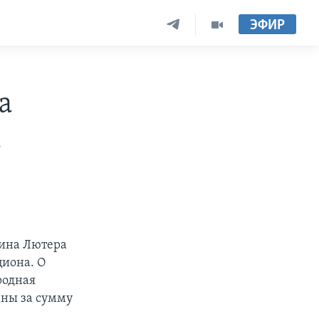
ЭФИР
а
а
тина Лютера
циона. О
родная
аны за сумму