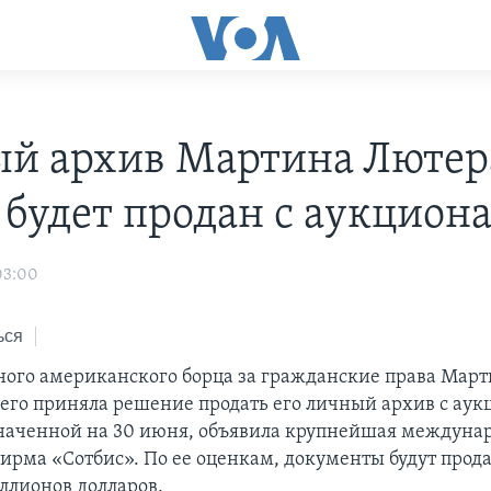
й архив Мартина Лютер
 будет продан с аукцион
03:00
ься
ного американского борца за гражданские права Мар
го приняла решение продать его личный архив с аук
наченной на 30 июня, объявила крупнейшая междуна
ирма «Сотбис». По ее оценкам, документы будут прод
иллионов долларов.