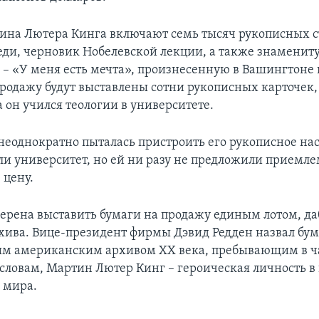
на Лютера Кинга включают семь тысяч рукописных ст
еди, черновик Нобелевской лекции, а также знамениту
 – «У меня есть мечта», произнесенную в Вашингтоне в 
продажу будут выставлены сотни рукописных карточек
 он учился теологии в университете.
неоднократно пыталась пристроить его рукописное нас
ли университет, но ей ни разу не предложили приемлем
 цену.
ерена выставить бумаги на продажу единым лотом, д
хива. Вице-президент фирмы Дэвид Редден назвал бу
м американским архивом XX века, пребывающим в ч
 словам, Мартин Лютер Кинг – героическая личность в 
 мира.