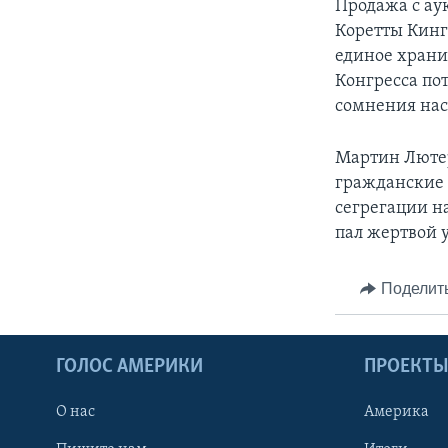
Продажа с аук
Коретты Кинг
единое храни
Конгресса пот
сомнения нас
Мартин Лютер
гражданские 
сегрегации на
пал жертвой 
Поделит
ГОЛОС АМЕРИКИ
ПРОЕКТ
О нас
Америка