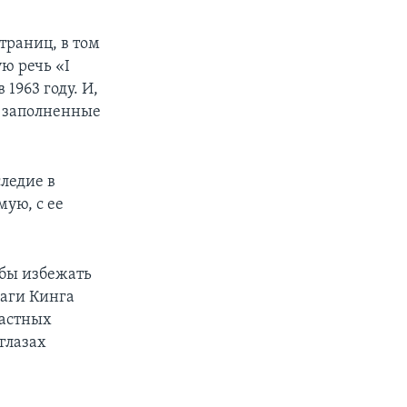
раниц, в том
ю речь «I
1963 году. И,
, заполненные
ледие в
ую, с ее
абы избежать
маги Кинга
астных
глазах