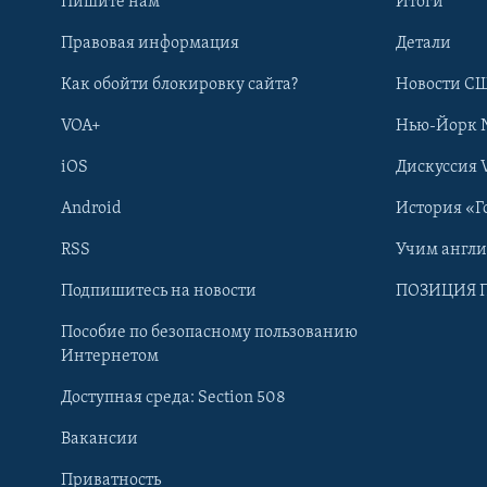
Пишите нам
Итоги
Правовая информация
Детали
Как обойти блокировку сайта?
Новости СШ
VOA+
Нью-Йорк 
iOS
Дискуссия 
Android
История «Г
RSS
Учим англ
Learning English
Подпишитесь на новости
ПОЗИЦИЯ 
Пособие по безопасному пользованию
СОЦИАЛЬНЫЕ СЕТИ
Интернетом
Доступная среда: Section 508
Вакансии
Приватность