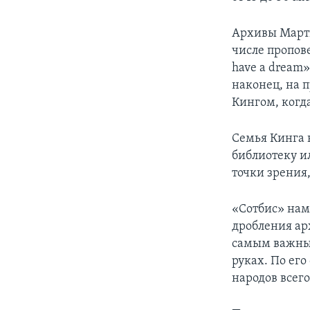
Архивы Марти
числе пропов
have a dream»
наконец, на 
Кингом, когда
Семья Кинга 
библиотеку и
точки зрения,
«Сотбис» нам
дробления ар
самым важны
руках. По его
народов всего