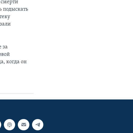
е смерти
ь подыскать
теку
азали
 за
овой
а, когда он