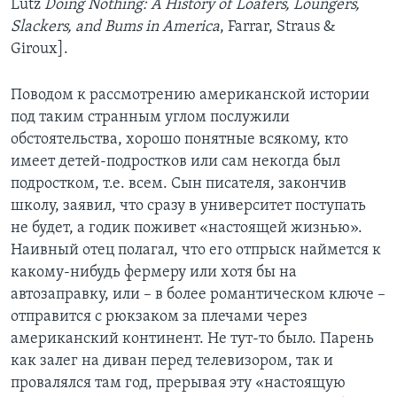
Lutz
Doing Nothing: A History of Loafers, Loungers,
Slackers, and Bums in America
, Farrar, Straus &
Learning English
Giroux].
СОЦИАЛЬНЫЕ СЕТИ
Поводом к рассмотрению американской истории
под таким странным углом послужили
обстоятельства, хорошо понятные всякому, кто
имеет детей-подростков или сам некогда был
Языки
подростком, т.е. всем. Сын писателя, закончив
школу, заявил, что сразу в университет поступать
не будет, а годик поживет «настоящей жизнью».
Наивный отец полагал, что его отпрыск наймется к
какому-нибудь фермеру или хотя бы на
автозaправку, или – в более романтическом ключе –
отправится с рюкзаком за плечами через
американский континент. Не тут-то было. Парень
как залег на диван перед телевизором, так и
провалялся там год, прерывая эту «настоящую