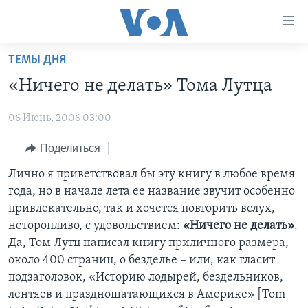
Линки
доступности
Перейти
ТЕМЫ ДНЯ
на
ГЛАВНОЕ
«Ничего не делать» Тома Лутца
основной
ПРОГРАММЫ
контент
06 Июнь, 2006 03:00
ПРОЕКТЫ
Перейти
АМЕРИКА
к
ЭКСПЕРТИЗА
Поделиться
НОВОСТИ ЗА МИНУТУ
УЧИМ АНГЛИЙСКИЙ
основной
ИНТЕРВЬЮ
ИТОГИ
НАША АМЕРИКАНСКАЯ ИСТОРИЯ
Лично я приветствовал бы эту книгу в любое время
навигации
года, но в начале лета ее название звучит особенно
Перейти
ФАКТЫ ПРОТИВ ФЕЙКОВ
ПОЧЕМУ ЭТО ВАЖНО?
А КАК В АМЕРИКЕ?
привлекательно, так и хочется повторить вслух,
в
ЗА СВОБОДУ ПРЕССЫ
ДИСКУССИЯ VOA
АРТЕФАКТЫ
неторопливо, с удовольствием:
«Ничего не делать»
.
поиск
Да, Том Лутц написал книгу приличного размера,
УЧИМ АНГЛИЙСКИЙ
ДЕТАЛИ
АМЕРИКАНСКИЕ ГОРОДКИ
около 400 страниц, о безделье – или, как гласит
ВИДЕО
НЬЮ-ЙОРК NEW YORK
ТЕСТЫ
подзаголовок, «Историю лодырей, бездельников,
лентяев и праздношатающихся в Америке» [Tom
ПОДПИСКА НА НОВОСТИ
АМЕРИКА. БОЛЬШОЕ ПУТЕШЕСТВИЕ