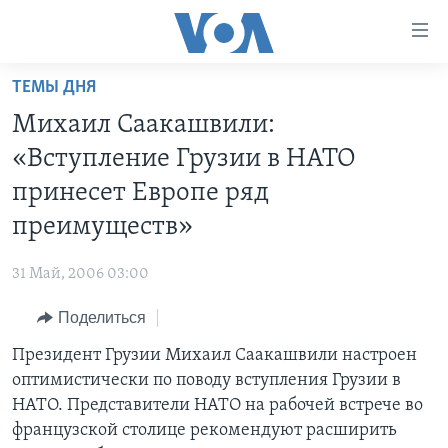
Линки
доступности
Перейти
ТЕМЫ ДНЯ
на
ГЛАВНОЕ
Михаил Саакашвили:
основной
ПРОГРАММЫ
контент
«Вступление Грузии в НАТО
ПРОЕКТЫ
Перейти
АМЕРИКА
принесет Европе ряд
к
ЭКСПЕРТИЗА
НОВОСТИ ЗА МИНУТУ
УЧИМ АНГЛИЙСКИЙ
преимуществ»
основной
ИНТЕРВЬЮ
ИТОГИ
НАША АМЕРИКАНСКАЯ ИСТОРИЯ
навигации
31 Май, 2006 03:00
Перейти
ФАКТЫ ПРОТИВ ФЕЙКОВ
ПОЧЕМУ ЭТО ВАЖНО?
А КАК В АМЕРИКЕ?
в
Поделиться
ЗА СВОБОДУ ПРЕССЫ
ДИСКУССИЯ VOA
АРТЕФАКТЫ
поиск
Президент Грузии Михаил Саакашвили настроен
УЧИМ АНГЛИЙСКИЙ
ДЕТАЛИ
АМЕРИКАНСКИЕ ГОРОДКИ
оптимистически по поводу вступления Грузии в
ВИДЕО
НЬЮ-ЙОРК NEW YORK
ТЕСТЫ
НАТО. Представители НАТО на рабочей встрече во
французской столице рекомендуют расширить
ПОДПИСКА НА НОВОСТИ
АМЕРИКА. БОЛЬШОЕ ПУТЕШЕСТВИЕ